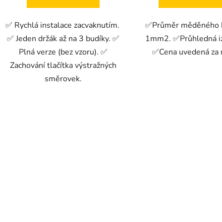
✅ Rychlá instalace zacvaknutím.
✅Průměr měděného 
✅ Jeden držák až na 3 budíky. ✅
1mm2. ✅Průhledná iz
Plná verze (bez vzoru). ✅
✅Cena uvedená za 
Zachování tlačítka výstražných
směrovek.