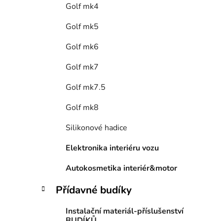
Golf mk4
Golf mk5
Golf mk6
Golf mk7
Golf mk7.5
Golf mk8
Silikonové hadice
Elektronika interiéru vozu
Autokosmetika interiér&motor
Přídavné budíky
Instalační materiál-příslušenství
BUDÍKŮ