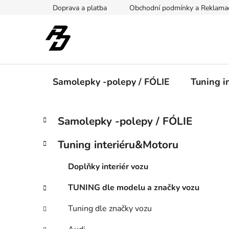
Přejít
Doprava a platba
Obchodní podmínky a Reklama
na
obsah
Samolepky -polepy / FÓLIE
Tuning i
P
K
Přeskočit
Samolepky -polepy / FÓLIE
a
kategorie
o
t
s
Tuning interiéru&Motoru
e
t
g
r
Doplňky interiér vozu
o
a
r
TUNING dle modelu a značky vozu
i
n
e
n
Tuning dle značky vozu
í