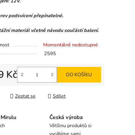
ení: 12V.
rev podsvícení přepínatelné.
ek.
žní materiál včetně návodu součástí balení.
nost
Momentálně nedostupné
2595
9 Kč
DO KOŠÍKU
 cena:
Zeptat se
Sdílet
Mirulu
Česká výroba
rch
Většinu produktů si
vyrábíme sami