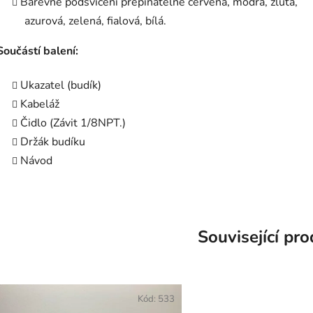
Barevné podsvícení přepínatelné červená, modrá, žlutá,
azurová, zelená, fialová, bílá.
Součástí balení:
Ukazatel (budík)
Kabeláž
Čidlo (Závit 1/8NPT.)
Držák budíku
Návod
Související pr
Kód:
533