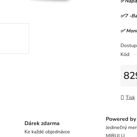
✅Napáj
z
5
✅7 -Ba
hvězdič
✅ Montá
Dostup
Kód:
82
Měrná
Tisk
Powered by 
Dárek zdarma
Jedinečný me
Ke každé objednávce
MIRULU