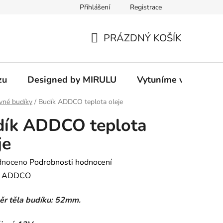
Přihlášení
Registrace
PRÁZDNÝ KOŠÍK
NÁKUPNÍ
KOŠÍK
zu
Designed by MIRULU
Vytuníme vám rodin
vné budíky
/
Budík ADDCO teplota oleje
dík ADDCO teplota
je
né
dnoceno
Podrobnosti hodnocení
ení
:
ADDCO
tu
r těla budíku: 52mm.