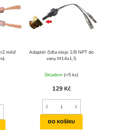
mm2 měď
Adaptér čidla oleje 1/8 NPT do
ná
vany M14x1,5
Skladem
(>5 ks)
129 Kč
DO KOŠÍKU