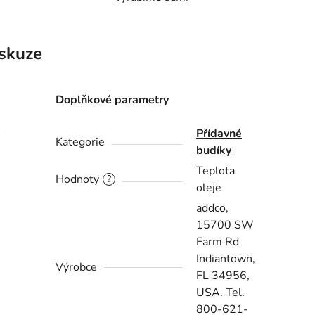
skuze
Doplňkové parametry
Přídavné
é
Kategorie
budíky
Teplota
Hodnoty
?
oleje
addco,
15700 SW
Farm Rd
Indiantown,
Výrobce
FL 34956,
USA. Tel.
800-621-