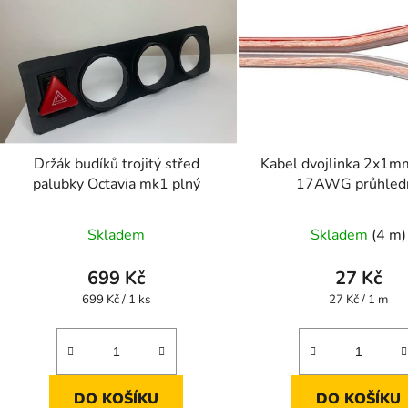
Držák budíků trojitý střed
Kabel dvojlinka 2x1
palubky Octavia mk1 plný
17AWG průhled
Skladem
Skladem
(4 m)
699 Kč
27 Kč
Měrná
Měrná
699 Kč / 1 ks
27 Kč / 1 m
cena:
cena:
DO KOŠÍKU
DO KOŠÍKU