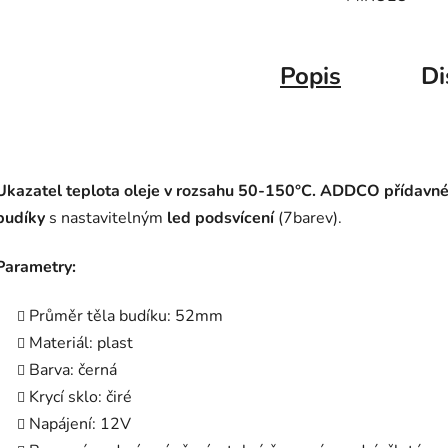
Popis
Di
Ukazatel teplota oleje v rozsahu 50-150°C. ADDCO přídavn
budíky
s nastavitelným
led podsvícení
(7barev).
Parametry:
Průměr těla budíku: 52mm
Materiál: plast
Barva: černá
Krycí sklo: čiré
Napájení: 12V