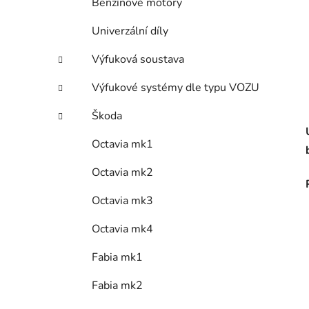
Benzínové motory
Univerzální díly
Výfuková soustava
Výfukové systémy dle typu VOZU
Škoda
Octavia mk1
Octavia mk2
Octavia mk3
Octavia mk4
Fabia mk1
Fabia mk2