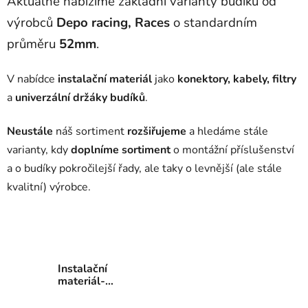
Aktuálně nabízíme základní varianty budíků od
výrobců
Depo racing, Races
o standardním
průměru
52mm
.
V nabídce
instalační materiál
jako
konektory, kabely, filtry
a
univerzální držáky budíků
.
Neustále
náš sortiment
rozšiřujeme
a hledáme stále
varianty, kdy
doplníme sortiment
o montážní příslušenství
a o budíky pokročilejší řady, ale taky o levnější (ale stále
kvalitní) výrobce.
Instalační
materiál-
příslušenství
BUDÍKŮ