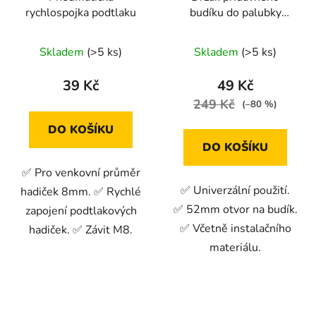
rychlospojka podtlaku
budíku do palubky
52mm
Skladem
(>5 ks)
Skladem
(>5 ks)
39 Kč
49 Kč
249 Kč
(–80 %)
DO KOŠÍKU
DO KOŠÍKU
✅ Pro venkovní průměr
✅ Univerzální použití.
hadiček 8mm. ✅ Rychlé
✅ 52mm otvor na budík.
zapojení podtlakových
✅ Včetně instalačního
hadiček. ✅ Závit M8.
materiálu.