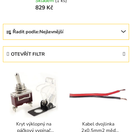
Skladem
(1 ks)
829 Kč
Ř
Řadit podle:
Nejlevnější
a
z
e
OTEVŘÍT FILTR
n
í
V
p
ý
r
p
o
i
d
s
u
p
k
r
t
Kryt výklopný na
Kabel dvojlinka
o
ů
páčkový vypínač
2x0,5mm2 měď