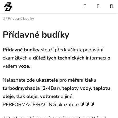
Přejít
Hledat
NÁKUP
na
KOŠÍK
obsah
Domů
/
Přídavné budíky
Přídavné budíky
Přídavné budíky
slouží především k podávání
okamžitých a
důležitých technických
informací
o
vašem
voze
.
Naleznete zde
ukazatele
pro
měření tlaku
turbodmychadla
(
2-4Bar
),
teploty vody, teplotu
oleje, tlak oleje, voltmetr
a jiné
PERFORMACE/RACING ukazatele.🔰🔰🔰