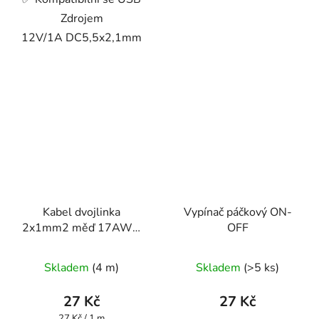
Zdrojem
12V/1A DC5,5x2,1mm
Kabel dvojlinka
Vypínač páčkový ON-
2x1mm2 měď 17AWG
OFF
průhledná
Skladem
(4 m)
Skladem
(>5 ks)
27 Kč
27 Kč
Měrná
27 Kč / 1 m