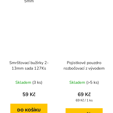
5mm
Smršťovací bužírky 2-
Pojistkové pouzdro
13mm sada 127Ks
rozbočovací z vývodem
Skladem
(3 ks)
Skladem
(>5 ks)
59 Kč
69 Kč
Měrná
69 Kč / 1 ks
cena:
DO KOŠÍKU