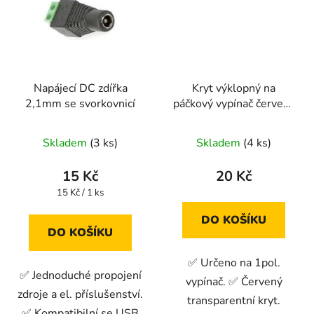
Napájecí DC zdířka
Kryt výklopný na
2,1mm se svorkovnicí
páčkový vypínač červený
průhledný
Skladem
(3 ks)
Skladem
(4 ks)
15 Kč
20 Kč
Měrná
15 Kč / 1 ks
cena:
DO KOŠÍKU
DO KOŠÍKU
✅ Určeno na 1pol.
✅ Jednoduché propojení
vypínač. ✅ Červený
zdroje a el. příslušenství.
transparentní kryt.
✅ Kompatibilní se USB