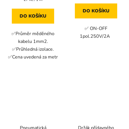
cena:
DO KOŠÍKU
DO KOŠÍKU
✅ ON-OFF
✅Průměr měděného
1pol.250V/2A
kabelu 1mm2.
✅Průhledná izolace.
✅Cena uvedená za metr
Pneumatická
Držák přídavného