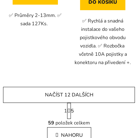
DO KOŠÍKU
✅ Průměry 2-13mm. ✅
✅ Rychlá a snadná
sada 127Ks.
instalace do vašeho
pojistkového obvodu
vozidla. ✅ Rozbočka
včetně 10A pojistky a
konektoru na přivedení +.
NAČÍST 12 DALŠÍCH
S
1
t
5
r
O
á
59
položek celkem
v
n
l
k
NAHORU