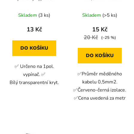
d
průhledný
20AWG červeno-černá
u
Skladem
(3 ks)
Skladem
(>5 ks)
k
t
13 Kč
15 Kč
ů
20 Kč
(–25 %)
DO KOŠÍKU
DO KOŠÍKU
✅ Určeno na 1pol.
✅Průměr měděného
vypínač. ✅
kabelu 0,5mm2.
Bílý transparentní kryt.
✅Červeno-černá izolace.
✅Cena uvedená za metr