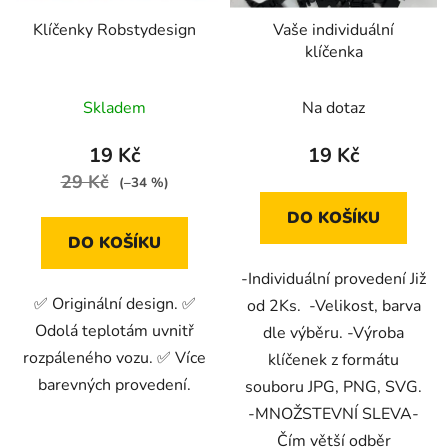
r
t
Klíčenky Robstydesign
Vaše individuální
o
ů
klíčenka
d
u
Skladem
Na dotaz
k
t
19 Kč
19 Kč
ů
29 Kč
(–34 %)
DO KOŠÍKU
DO KOŠÍKU
-Individuální provedení Již
✅ Originální design. ✅
od 2Ks. -Velikost, barva
Odolá teplotám uvnitř
dle výběru. -Výroba
rozpáleného vozu. ✅ Více
klíčenek z formátu
barevných provedení.
souboru JPG, PNG, SVG.
-MNOŽSTEVNÍ SLEVA-
Čím větší odběr