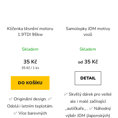
Klíčenka těsnění motoru
Samolepky JDM motivy
1.9TDI 96kw
vozů
Skladem
Skladem
35 Kč
35 Kč
od
Měrná
35 Kč / 1 ks
cena:
DETAIL
DO KOŠÍKU
✅ Skvělý dárek pro velké
✅ Originální design. ✅
ale i malé začínající
Odolá i letním teplotám.
,,autíčkaře,, . ✅ Náhodný
✅ Více barevných
výběr JDM (Japonských)