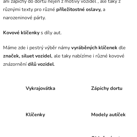
ani zápichy do dortů nejen z motivy vozidel , ale taky z
různými texty pro různé
příležitostné oslavy,
a
narozeninové párty.
Kovové klíčenky
s díly aut.
Máme zde i pestrý výběr námy
vyráběných klíčenek
dle
značek, siluet vozidel
, ale taky nabízíme i různé kovové
znázornění
dílů vozidel
.
Vykrajovátka
Zápichy dortu
Klíčenky
Modely autíček