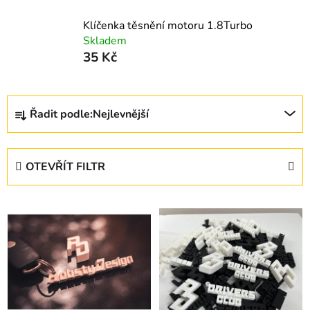
Klíčenka těsnění motoru 1.8Turbo
Skladem
35 Kč
Ř
Řadit podle:
Nejlevnější
a
z
e
OTEVŘÍT FILTR
n
í
V
p
ý
r
p
o
i
d
s
u
p
k