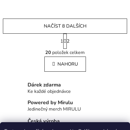
NAČÍST 8 DALŠÍCH
S
1
t
2
r
O
á
20
položek celkem
v
n
l
k
NAHORU
á
o
d
v
a
á
Dárek zdarma
c
n
í
Ke každé objednávce
í
p
Powered by Mirulu
r
Jedinečný merch MIRULU
v
k
Česká výroba
y
Většinu produktů si vyrábíme sami