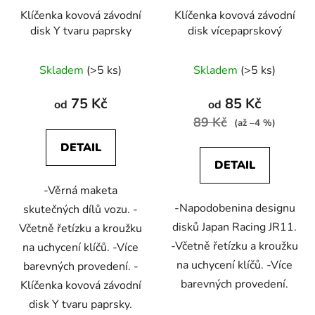
Klíčenka kovová závodní
Klíčenka kovová závodní
disk Y tvaru paprsky
disk vícepaprskový
Skladem
(>5 ks)
Skladem
(>5 ks)
75 Kč
85 Kč
od
od
89 Kč
(až –4 %)
DETAIL
DETAIL
-Věrná maketa
-Napodobenina designu
skutečných dílů vozu. -
disků Japan Racing JR11.
Včetně řetízku a kroužku
-Včetně řetízku a kroužku
na uchycení klíčů. -Více
na uchycení klíčů. -Více
barevných provedení. -
barevných provedení.
Klíčenka kovová závodní
disk Y tvaru paprsky.