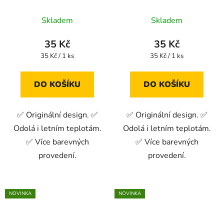
Skladem
Skladem
35 Kč
35 Kč
Měrná
Měrná
35 Kč / 1 ks
35 Kč / 1 ks
cena:
cena:
DO KOŠÍKU
DO KOŠÍKU
✅ Originální design. ✅
✅ Originální design. ✅
Odolá i letním teplotám.
Odolá i letním teplotám.
✅ Více barevných
✅ Více barevných
provedení.
provedení.
NOVINKA
NOVINKA