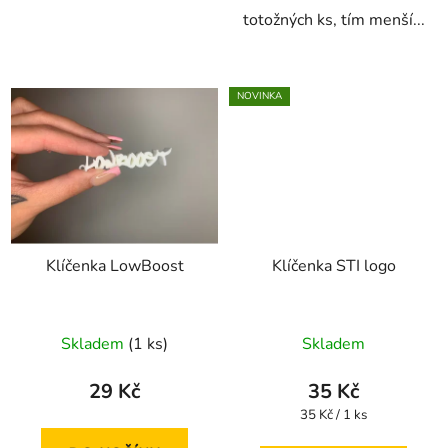
totožných ks, tím menší...
NOVINKA
Klíčenka LowBoost
Klíčenka STI logo
Skladem
(1 ks)
Skladem
29 Kč
35 Kč
Měrná
35 Kč / 1 ks
cena: