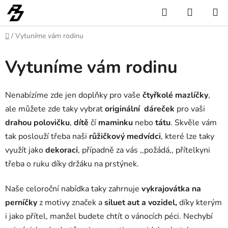
Přejít
Hledat
NÁKUP
na
KOŠÍK
obsah
Domů
/
Vytuníme vám rodinu
Vytuníme vám rodinu
Nenabízíme zde jen doplňky pro vaše
čtyřkolé mazlíčky
,
ale můžete zde taky vybrat
originální dáreček
pro vaši
drahou polovičku
,
dítě
čí
maminku
nebo
tátu
. Skvěle vám
tak poslouží třeba naši
růžičkový medvídci
, které lze taky
využít jako
dekoraci
, případně za vás ,,požádá,, přítelkyni
třeba o ruku díky držáku na prstýnek.
Naše celoroční nabídka taky zahrnuje
vykrajovátka na
perníčky
z motivy značek a
siluet aut a vozidel,
díky kterým
i jako přítel, manžel budete chtít o vánocích péci. Nechybí