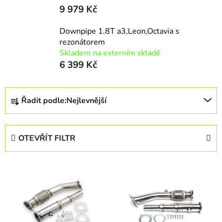
9 979 Kč
Downpipe 1.8T a3,Leon,Octavia s
rezonátorem
Skladem na externím skladě
6 399 Kč
Ř
Řadit podle:
Nejlevnější
a
z
e
OTEVŘÍT FILTR
n
í
V
p
ý
r
p
o
i
d
s
u