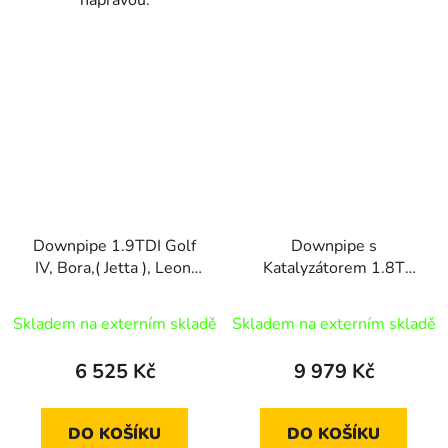
nápravou.
Downpipe 1.9TDI Golf
Downpipe s
IV, Bora,( Jetta ), Leon,
Katalyzátorem 1.8T
Toledo,Octavia, A3
a3,Leon,Octavia
Skladem na externím skladě
Skladem na externím skladě
6 525 Kč
9 979 Kč
DO KOŠÍKU
DO KOŠÍKU