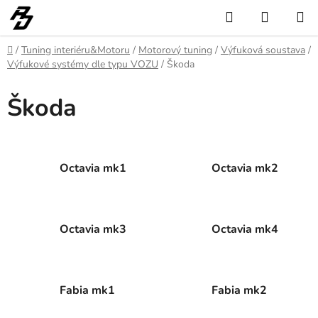
Přejít
Hledat
NÁKUP
na
KOŠÍK
obsah
Domů
/
Tuning interiéru&Motoru
/
Motorový tuning
/
Výfuková soustava
/
Výfukové systémy dle typu VOZU
/
Škoda
Škoda
Octavia mk1
Octavia mk2
Octavia mk3
Octavia mk4
Fabia mk1
Fabia mk2