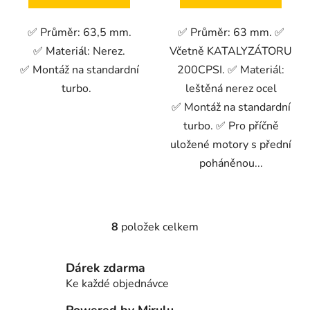
✅ Průměr: 63,5 mm.
✅ Průměr: 63 mm. ✅
✅ Materiál: Nerez.
Včetně KATALYZÁTORU
✅ Montáž na standardní
200CPSI. ✅ Materiál:
turbo.
leštěná nerez ocel
✅ Montáž na standardní
turbo. ✅ Pro příčně
uložené motory s přední
poháněnou...
8
položek celkem
O
v
l
Dárek zdarma
á
Ke každé objednávce
d
a