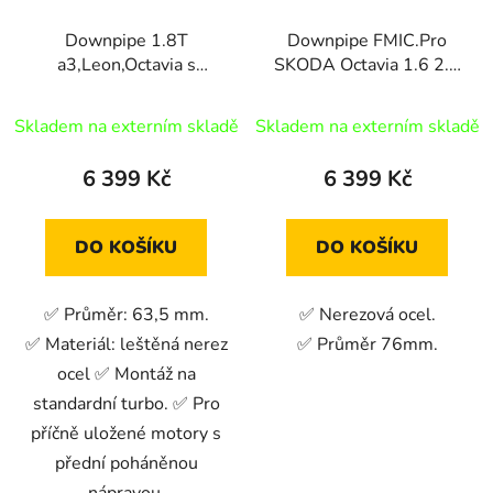
Downpipe 1.8T
Downpipe FMIC.Pro
a3,Leon,Octavia s
SKODA Octavia 1.6 2.0
rezonátorem
TDI Mk3 2013-
Skladem na externím skladě
Skladem na externím skladě
6 399 Kč
6 399 Kč
DO KOŠÍKU
DO KOŠÍKU
✅ Průměr: 63,5 mm.
✅ Nerezová ocel.
✅ Materiál: leštěná nerez
✅ Průměr 76mm.
ocel ✅ Montáž na
standardní turbo. ✅ Pro
příčně uložené motory s
přední poháněnou