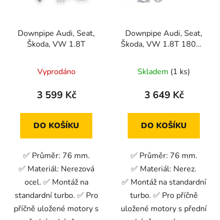
p
k
r
t
Downpipe Audi, Seat,
Downpipe Audi, Seat,
o
ů
Škoda, VW 1.8T
Škoda, VW 1.8T 180HP
d
FWD
u
Vyprodáno
Skladem
(1 ks)
k
t
3 599 Kč
3 649 Kč
ů
DO KOŠÍKU
DO KOŠÍKU
✅ Průměr: 76 mm.
✅ Průměr: 76 mm.
✅ Materiál: Nerezová
✅ Materiál: Nerez.
ocel. ✅ Montáž na
✅ Montáž na standardní
standardní turbo. ✅ Pro
turbo. ✅ Pro příčně
příčně uložené motory s
uložené motory s přední