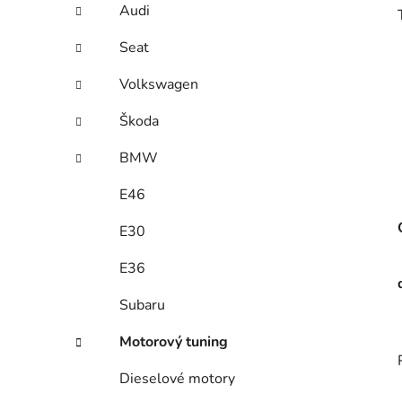
Audi
p
a
Seat
n
Volkswagen
e
l
Škoda
BMW
E46
E30
E36
Subaru
Motorový tuning
Dieselové motory