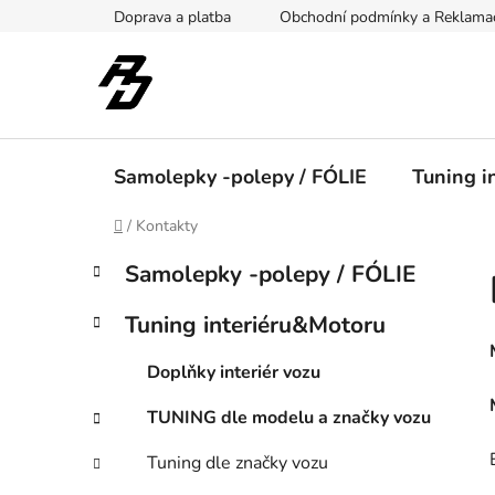
Přejít
Doprava a platba
Obchodní podmínky a Reklama
na
obsah
Samolepky -polepy / FÓLIE
Tuning i
Domů
/
Kontakty
P
K
Přeskočit
Samolepky -polepy / FÓLIE
a
kategorie
o
t
s
Tuning interiéru&Motoru
e
t
g
r
Doplňky interiér vozu
o
a
r
TUNING dle modelu a značky vozu
i
n
e
n
Tuning dle značky vozu
í