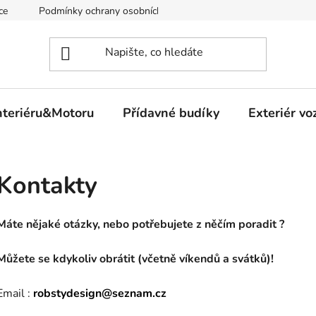
ce
Podmínky ochrany osobních údajů
nteriéru&Motoru
Přídavné budíky
Exteriér vo
Kontakty
Máte nějaké otázky, nebo potřebujete z něčím poradit ?
Můžete se kdykoliv obrátit (včetně víkendů a svátků)!
Email :
robstydesign@seznam.cz