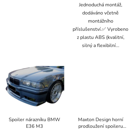
Jednoduchá montáž,
dodáváno včetně
montážního
příslušenství.✅ Vyrobeno
z plastu ABS (kvalitní,
silný a flexibilní...
Spoiler nárazníku BMW
Maxton Design horní
E36 M3
prodloužení spoileru
pro BMW M3 E36