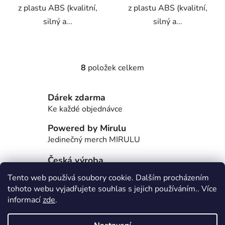
z plastu ABS (kvalitní,
z plastu ABS (kvalitní,
silný a...
silný a...
8
položek celkem
O
v
l
Dárek zdarma
á
Ke každé objednávce
d
a
Powered by Mirulu
c
Jedinečný merch MIRULU
í
Česká výroba
p
r
Většinu produktů si vyrábíme sami
Tento web používá soubory cookie. Dalším procházením
v
tohoto webu vyjadřujete souhlas s jejich používáním.. Více
Z
k
informací
zde
.
y
á
Škoda Fabia Club -FORUM
v
p