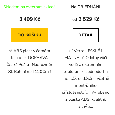
Skladem na externím skladě
Na OBJEDNÁNÍ
3 499 Kč
3 529 Kč
od
DO KOŠÍKU
DETAIL
✅ ABS plast v černém
✅ Verze LESKLÉ i
lesku. ⚠️ DOPRAVA
MATNÉ. ✅ Odolný vůči
Česká Pošta- Nadrozměr
vodě a extrémním
XL Balení nad 120Cm !
teplotám.✅ Jednoduchá
montáž, dodáváno včetně
montážního
příslušenství.✅ Vyrobeno
z plastu ABS (kvalitní,
silný a...