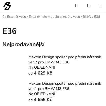
Přejít
Hledat
NÁKUP
na
KOŠÍK
obsah
Domů
/
Exteriér vozu
/
Exteriér -dle modelu a značky vozu
/
BMW
/
E36
E36
Nejprodávanější
Maxton Design spoiler pod přední nárazník
ver.2 pro BMW M3 E36
Na OBJEDNÁNÍ
4 629 Kč
od
Maxton Design spoiler pod přední nárazník
ver.1 pro BMW M3 E36
Na OBJEDNÁNÍ
4 655 Kč
od