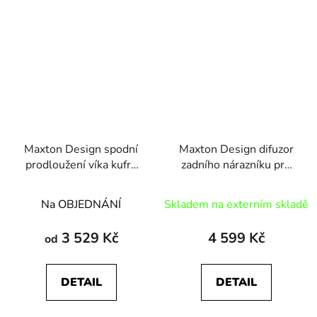
Maxton Design spodní
Maxton Design difuzor
prodloužení víka kufru
zadního nárazníku pro
pro BMW M3 E36
BMW M3 E36, plast
ABS bez povrchové
Na OBJEDNÁNÍ
Skladem na externím skladě
úpravy
3 529 Kč
4 599 Kč
od
DETAIL
DETAIL