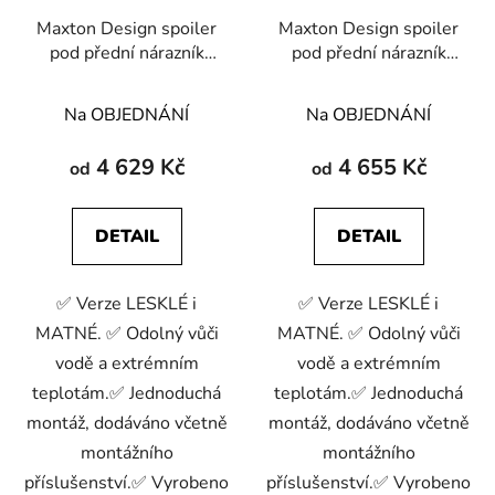
Maxton Design spoiler
Maxton Design spoiler
pod přední nárazník
pod přední nárazník
ver.2 pro BMW M3 E36
ver.1 pro BMW M3 E36
Na OBJEDNÁNÍ
Na OBJEDNÁNÍ
4 629 Kč
4 655 Kč
od
od
DETAIL
DETAIL
✅ Verze LESKLÉ i
✅ Verze LESKLÉ i
MATNÉ. ✅ Odolný vůči
MATNÉ. ✅ Odolný vůči
vodě a extrémním
vodě a extrémním
teplotám.✅ Jednoduchá
teplotám.✅ Jednoduchá
montáž, dodáváno včetně
montáž, dodáváno včetně
montážního
montážního
příslušenství.✅ Vyrobeno
příslušenství.✅ Vyrobeno