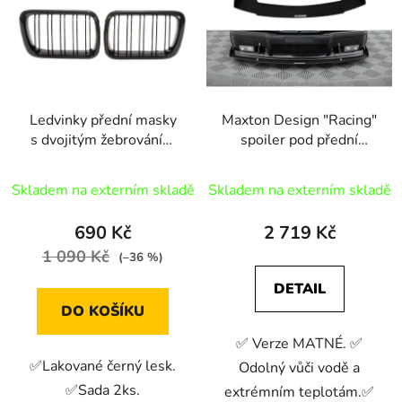
p
o
i
d
s
u
p
k
r
t
Ledvinky přední masky
Maxton Design "Racing"
o
ů
s dvojitým žebrováním
spoiler pod přední
d
pro BMW řady 3 E36
nárazník pro BMW M3
u
(1996-1999)
E36, plast ABS bez
Skladem na externím skladě
Skladem na externím skladě
k
povrchové úpravy
t
690 Kč
2 719 Kč
ů
1 090 Kč
(–36 %)
DETAIL
DO KOŠÍKU
✅ Verze MATNÉ. ✅
✅Lakované černý lesk.
Odolný vůči vodě a
✅Sada 2ks.
extrémním teplotám.✅