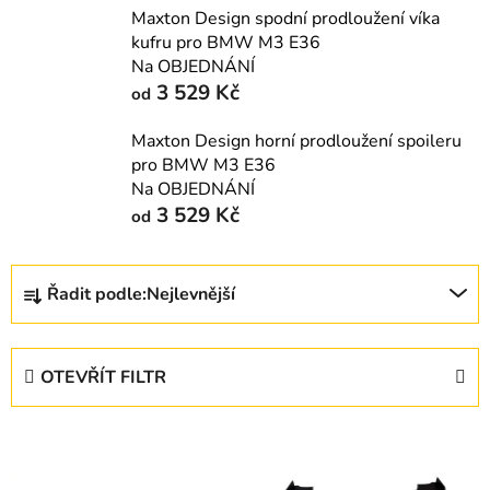
Maxton Design spodní prodloužení víka
kufru pro BMW M3 E36
Na OBJEDNÁNÍ
3 529 Kč
od
Maxton Design horní prodloužení spoileru
pro BMW M3 E36
Na OBJEDNÁNÍ
3 529 Kč
od
Ř
Řadit podle:
Nejlevnější
a
z
e
OTEVŘÍT FILTR
n
í
V
p
ý
r