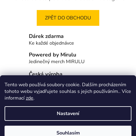
ZPĚT DO OBCHODU
Dárek zdarma
Ke každé objednávce
Powered by Mirulu
Jedinečný merch MIRULU
Česká výroba
Většinu produktů si vyrábíme sami
Tento web používá soubory cookie. Dalším procházením
tohoto webu vyjadřujete souhlas s jejich používáním.. Více
Z
informací
zde
.
á
Škoda Fabia Club -FORUM
p
Nastavení
a
t
Vytvořil Shoptet
í
Souhlasím
Copyright 2026
Robstydesign
. Všechna práva