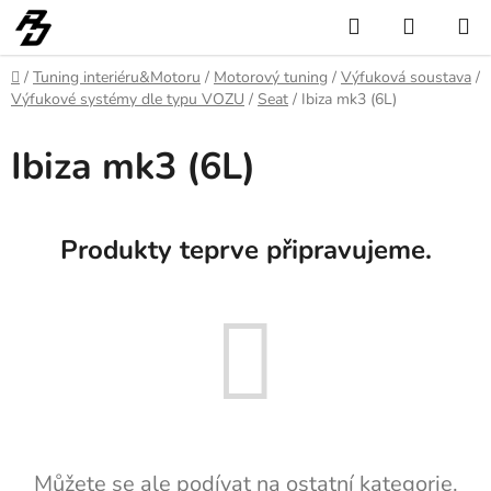
Přejít
Hledat
NÁKUP
na
KOŠÍK
obsah
Domů
/
Tuning interiéru&Motoru
/
Motorový tuning
/
Výfuková soustava
/
Výfukové systémy dle typu VOZU
/
Seat
/
Ibiza mk3 (6L)
Ibiza mk3 (6L)
Produkty teprve připravujeme.
Můžete se ale podívat na ostatní kategorie.