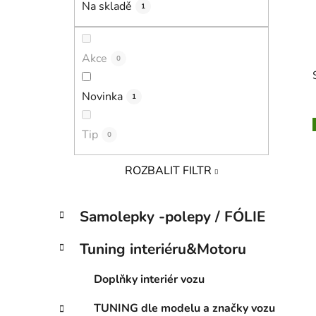
Na skladě
1
p
a
n
Akce
0
e
l
Novinka
1
Tip
0
i
ROZBALIT FILTR
K
Přeskočit
Samolepky -polepy / FÓLIE
a
kategorie
t
Tuning interiéru&Motoru
e
g
Doplňky interiér vozu
o
r
TUNING dle modelu a značky vozu
i