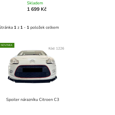
Skladem
1 699 Kč
Stránka
1
z
1
-
1
položek celkem
V
NOVINKA
ý
Kód:
1226
p
s
p
r
o
d
Spoiler nárazníku Citroen C3
u
k