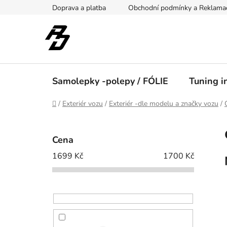
Přejít
Doprava a platba
Obchodní podmínky a Reklama
na
obsah
Samolepky -polepy / FÓLIE
Tuning i
Domů
/
Exteriér vozu
/
Exteriér -dle modelu a značky vozu
/
P
o
Cena
s
1699
Kč
1700
Kč
t
r
a
n
n
í