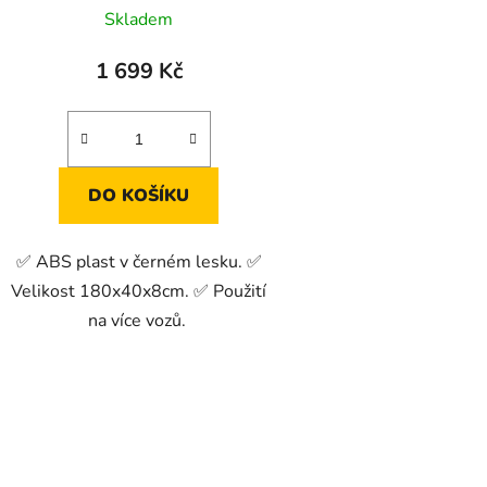
t
Skladem
ů
1 699 Kč
DO KOŠÍKU
✅ ABS plast v černém lesku. ✅
Velikost 180x40x8cm. ✅ Použití
na více vozů.
O
v
l
á