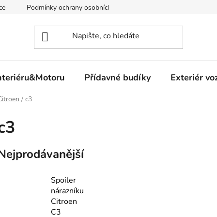
ce
Podmínky ochrany osobních údajů
nteriéru&Motoru
Přídavné budíky
Exteriér vo
Citroen
/
c3
c3
Nejprodávanější
Spoiler
nárazníku
Citroen
C3