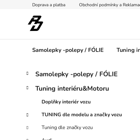
Přejít
Doprava a platba
Obchodní podmínky a Reklama
na
obsah
Samolepky -polepy / FÓLIE
Tuning i
P
K
Přeskočit
Samolepky -polepy / FÓLIE
a
kategorie
o
t
s
Tuning interiéru&Motoru
e
t
g
r
Doplňky interiér vozu
o
a
r
TUNING dle modelu a značky vozu
i
n
e
n
Tuning dle značky vozu
í