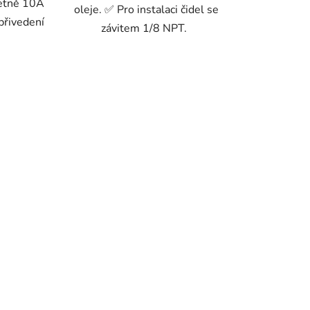
četně 10A
oleje. ✅ Pro instalaci čidel se
přivedení
závitem 1/8 NPT.