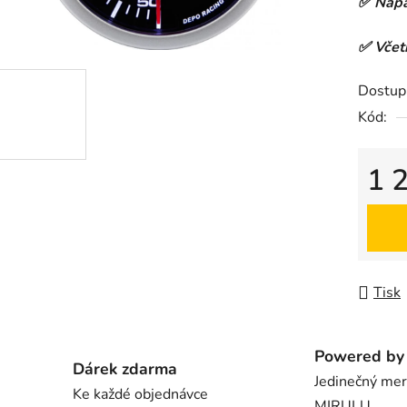
✅ Napá
z
5
✅ Včetn
hvězdič
Dostup
Kód:
1 
Měrná
Tisk
Powered by 
Dárek zdarma
Jedinečný me
Ke každé objednávce
MIRULU