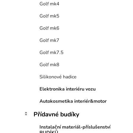
Golf mk4
Golf mk5
Golf mk6
Golf mk7
Golf mk7.5
Golf mk8
Silikonové hadice
Elektronika interiéru vozu
Autokosmetika interiér&motor
Přídavné budíky
Instalační materiál-příslušenství
BUDÍKŮ