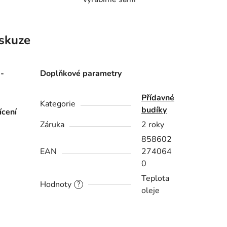
skuze
-
Doplňkové parametry
Přídavné
Kategorie
budíky
ícení
Záruka
2 roky
858602
EAN
274064
0
Teplota
Hodnoty
?
oleje