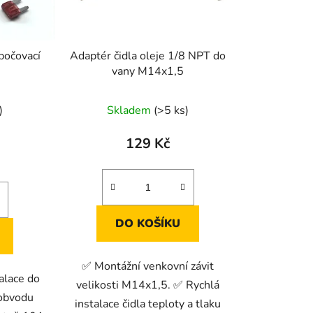
bočovací
Adaptér čidla oleje 1/8 NPT do
vany M14x1,5
)
Skladem
(>5 ks)
129 Kč
DO KOŠÍKU
✅ Montážní venkovní závit
alace do
velikosti M14x1,5. ✅ Rychlá
 obvodu
instalace čidla teploty a tlaku