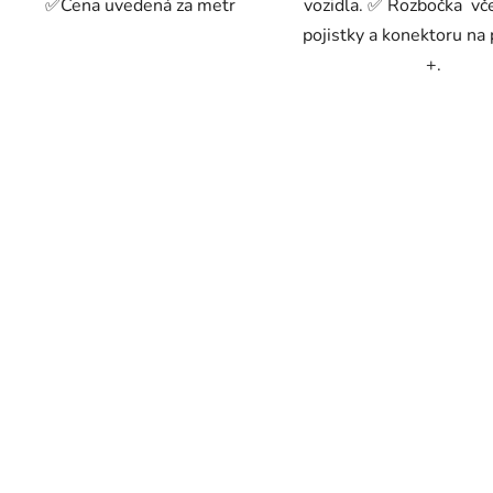
✅Cena uvedená za metr
vozidla. ✅ Rozbočka v
pojistky a konektoru na 
+.