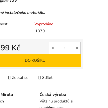
jení: 12V.
ě instalačního materiálu.
ek.
nost
Vyprodáno
1370
299 Kč
 cena:
DO KOŠÍKU
Zeptat se
Sdílet
Mirulu
Česká výroba
rch
Většinu produktů si
vyrábíme sami