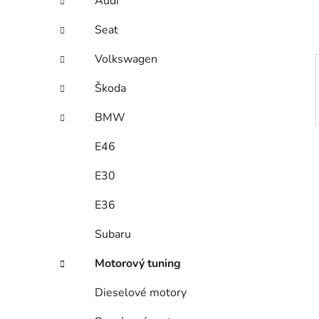
Audi
p
a
Seat
n
Volkswagen
e
l
Škoda
BMW
E46
E30
E36
Subaru
Motorový tuning
Dieselové motory