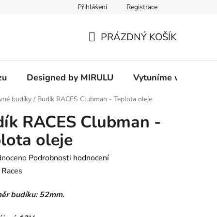
Přihlášení
Registrace
PRÁZDNÝ KOŠÍK
NÁKUPNÍ
KOŠÍK
zu
Designed by MIRULU
Vytuníme vám rodin
vné budíky
/
Budík RACES Clubman - Teplota oleje
dík RACES Clubman -
lota oleje
né
dnoceno
Podrobnosti hodnocení
ení
:
Races
tu
ěr budíku: 52mm.