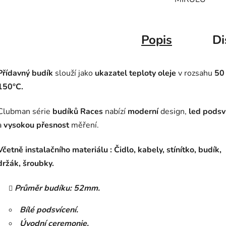
Popis
Di
Přídavný budík
slouží jako
ukazatel teploty oleje
v rozsahu
50 
150°C.
Clubman série
budíků Races
nabízí
moderní
design,
led podsv
a
vysokou přesnost
měření.
Včetně instalačního materiálu : Čidlo, kabely, stínítko, budík,
držák, šroubky.
Průměr budíku: 52mm.
Bílé podsvícení.
Úvodní ceremonie.