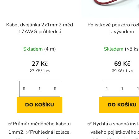
Kabel dvojlinka 2x1mm2 měď
Pojistkové pouzdro roz
17AWG průhledná
z vývodem
Skladem
(4 m)
Skladem
(>5 ks
27 Kč
69 Kč
Měrná
Měrná
27 Kč / 1 m
69 Kč / 1 ks
cena:
cena:
DO KOŠÍKU
DO KOŠÍKU
✅Průměr měděného kabelu
✅ Rychlá a snadná inst
1mm2. ✅Průhledná izolace.
vašeho pojistkového