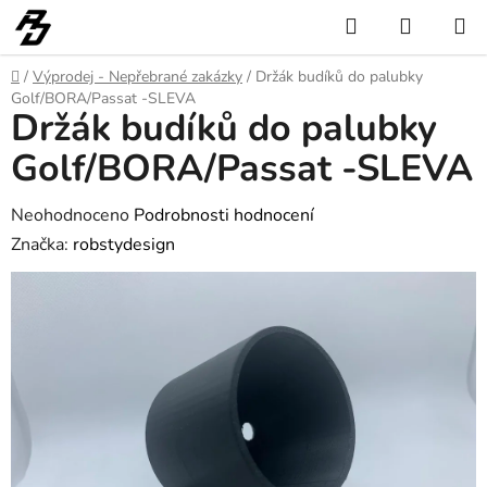
Přejít
Hledat
NÁKUP
na
KOŠÍK
obsah
Domů
/
Výprodej - Nepřebrané zakázky
/
Držák budíků do palubky
Golf/BORA/Passat -SLEVA
Držák budíků do palubky
Golf/BORA/Passat -SLEVA
Průměrné
Neohodnoceno
Podrobnosti hodnocení
hodnocení
Značka:
robstydesign
produktu
je
0,0
z
5
hvězdiček.