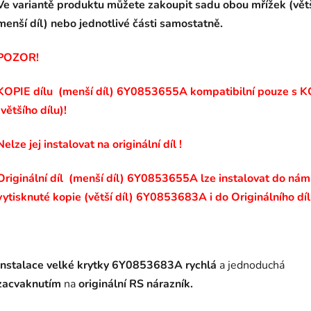
Ve variantě produktu můžete zakoupit sadu obou mřížek (větš
menší díl) nebo jednotlivé části samostatně.
POZOR!
KOPIE dílu (menší díl)
6Y0853655A
kompatibilní pouze s K
(většího dílu)!
Nelze jej instalovat na originální díl !
Originální díl (menší díl)
6Y0853655A
lze instalovat do nám
vytisknuté kopie (větší díl)
6Y0853683A
i do Originálního díl
Instalace velké krytky 6Y0853683A rychlá
a jednoduchá
zacvaknutím
na
originální RS nárazník.