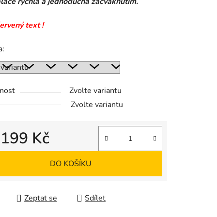
lace rychlá a jednoduchá zacvaknutím.
ervený text !
ek.
a:
nost
Zvolte variantu
Zvolte variantu
d
199 Kč
 cena:
DO KOŠÍKU
Zeptat se
Sdílet