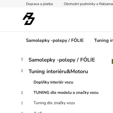
Přejít
Doprava a platba
Obchodní podmínky a Reklama
na
obsah
Samolepky -polepy / FÓLIE
Tuning i
P
K
Přeskočit
Samolepky -polepy / FÓLIE
a
kategorie
o
t
s
Tuning interiéru&Motoru
e
t
g
r
Doplňky interiér vozu
o
a
r
TUNING dle modelu a značky vozu
i
n
e
n
Tuning dle značky vozu
í