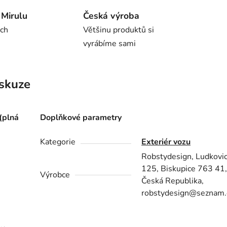
Mirulu
Česká výroba
rch
Většinu produktů si
vyrábíme sami
skuze
(plná
Doplňkové parametry
Kategorie
Exteriér vozu
Robstydesign, Ludkovi
125, Biskupice 763 41
Výrobce
Česká Republika,
robstydesign@seznam.