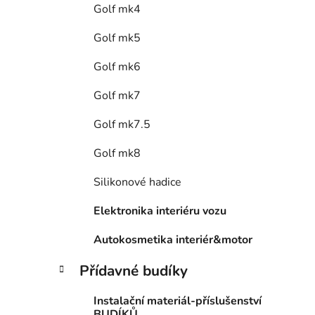
Golf mk4
Golf mk5
Golf mk6
Golf mk7
Golf mk7.5
Golf mk8
Silikonové hadice
Elektronika interiéru vozu
Autokosmetika interiér&motor
Přídavné budíky
Instalační materiál-příslušenství
BUDÍKŮ