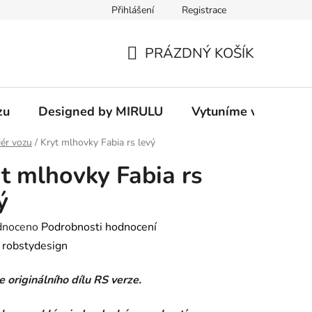
Přihlášení
Registrace
PRÁZDNÝ KOŠÍK
NÁKUPNÍ
KOŠÍK
zu
Designed by MIRULU
Vytuníme vám rodin
iér vozu
/
Kryt mlhovky Fabia rs levý
t mlhovky Fabia rs
ý
né
dnoceno
Podrobnosti hodnocení
ení
:
robstydesign
tu
 originálního dílu RS verze.