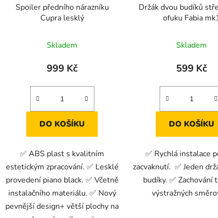
Spoiler předního nárazníku
Držák dvou budíků st
Cupra lesklý
ofuku Fabia mk
Skladem
Skladem
999 Kč
599 Kč
DO KOŠÍKU
DO KOŠÍKU
✅ ABS plast s kvalitním
✅ Rychlá instalace 
estetickým zpracování. ✅ Lesklé
zacvaknutí. ✅ Jeden drž
provedení piano black. ✅ Včetně
budíky. ✅ Zachování t
instalačního materiálu. ✅ Nový
výstražných směro
pevnější design+ větší plochy na