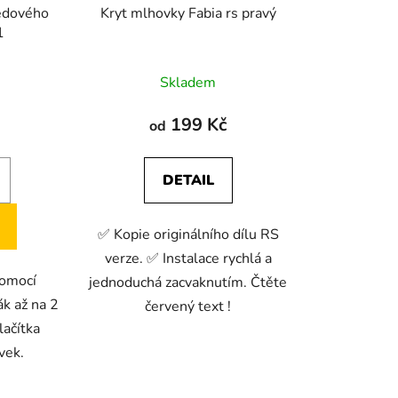
ředového
Kryt mlhovky Fabia rs pravý
1
Skladem
199 Kč
od
DETAIL
✅ Kopie originálního dílu RS
verze. ✅ Instalace rychlá a
pomocí
jednoduchá zacvaknutím. Čtěte
ák až na 2
červený text !
lačítka
vek.