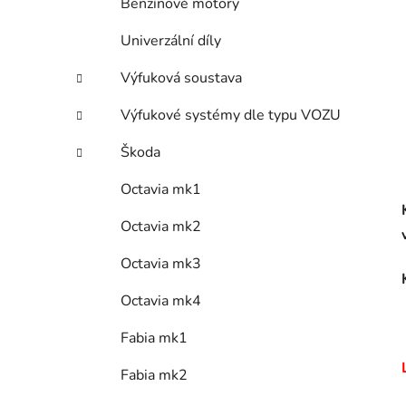
Benzínové motory
Univerzální díly
Výfuková soustava
Výfukové systémy dle typu VOZU
Škoda
Octavia mk1
Octavia mk2
Octavia mk3
Octavia mk4
Fabia mk1
Fabia mk2