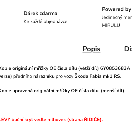
Powered by 
Dárek zdarma
Jedinečný me
Ke každé objednávce
MIRULU
Popis
Di
Kopie originální mřížky OE čísla dílu
(větší díl)
6Y0853683A 
verze)
předního
nárazníku
pro vozy
Škoda Fabia mk1 RS
.
Kopie upravená originální mřížky OE čísla dílu (menší díl).
LEVÝ boční kryt vedle mlhovek (strana ŘIDIČE).