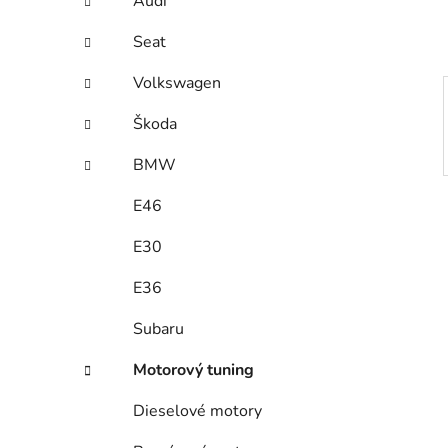
Audi
p
a
Seat
n
Volkswagen
e
l
Škoda
BMW
E46
E30
E36
Subaru
Motorový tuning
Dieselové motory