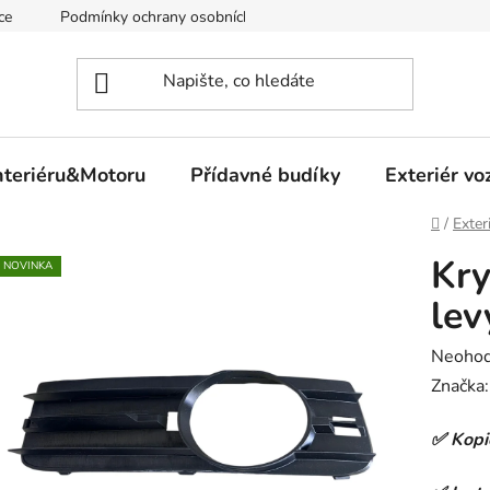
ce
Podmínky ochrany osobních údajů
nteriéru&Motoru
Přídavné budíky
Exteriér vo
Domů
/
Exter
Kry
NOVINKA
lev
Průměr
Neoho
hodnoc
Značka
produk
✅ Kopie
je
0,0