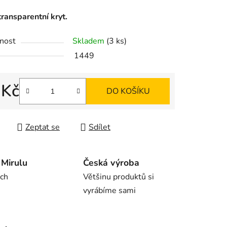
ransparentní kryt.
nost
Skladem
(3 ks)
1449
ek.
 Kč
DO KOŠÍKU
 cena:
Zeptat se
Sdílet
Mirulu
Česká výroba
rch
Většinu produktů si
vyrábíme sami