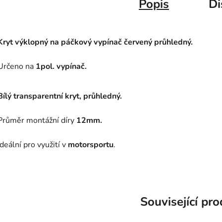
Popis
Di
Kryt výklopný na páčkový vypínač červený průhledný.
Určeno na
1pol. vypínač.
Bílý transparentní kryt, průhledný.
Průměr montážní díry
12mm.
Ideální pro využití v
motorsportu
.
Související pr