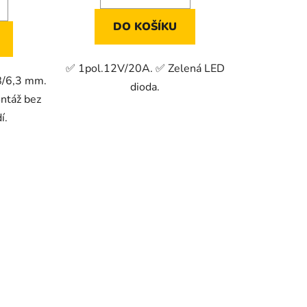
DO KOŠÍKU
✅ 1pol.12V/20A. ✅ Zelená LED
8/6,3 mm.
dioda.
ntáž bez
í.