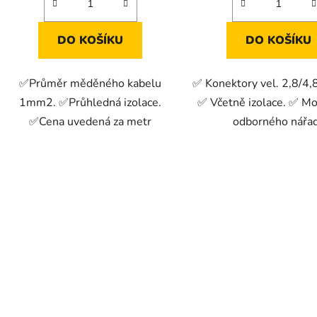
DO KOŠÍKU
DO KOŠÍKU
✅Průměr měděného kabelu
✅ Konektory vel. 2,8/4,
1mm2. ✅Průhledná izolace.
✅ Včetně izolace. ✅ Mo
✅Cena uvedená za metr
odborného nářad