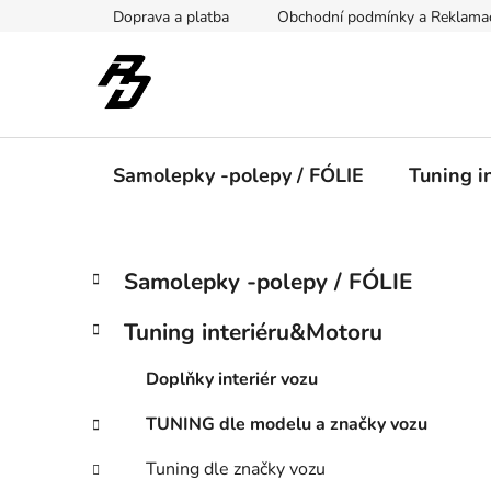
Přejít
Doprava a platba
Obchodní podmínky a Reklama
na
obsah
Samolepky -polepy / FÓLIE
Tuning i
P
K
Přeskočit
Samolepky -polepy / FÓLIE
a
kategorie
o
t
s
Tuning interiéru&Motoru
e
t
g
r
Doplňky interiér vozu
o
a
r
TUNING dle modelu a značky vozu
i
n
e
n
Tuning dle značky vozu