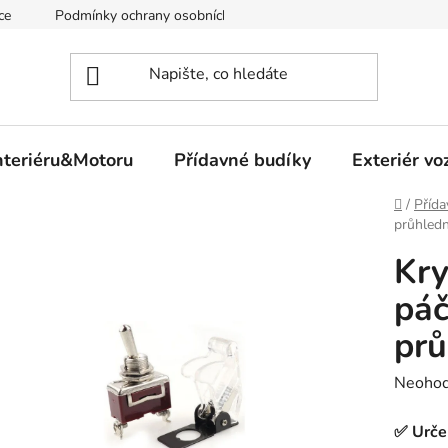
ce
Podmínky ochrany osobních údajů
nteriéru&Motoru
Přídavné budíky
Exteriér vo
Domů
/
Přída
průhled
Kry
páč
prů
Průměr
Neoho
hodnoc
✅ Urče
produk