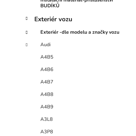
Instalační materiál-příslušenství
BUDÍKŮ
Exteriér vozu
Exteriér -dle modelu a značky vozu
Audi
A4B5
A4B6
A4B7
A4B8
A4B9
A3L8
A3P8