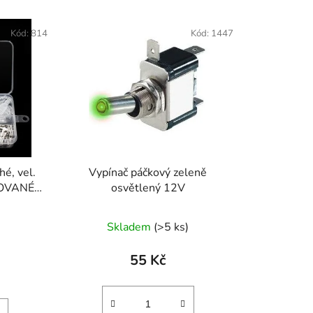
Kód:
814
Kód:
1447
hé, vel.
Vypínač páčkový zeleně
LOVANÉ
osvětlený 12V
Skladem
(>5 ks)
55 Kč