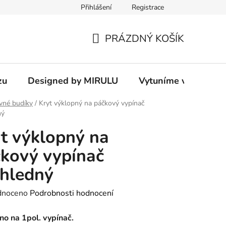
Přihlášení
Registrace
PRÁZDNÝ KOŠÍK
NÁKUPNÍ
KOŠÍK
zu
Designed by MIRULU
Vytuníme vám rodin
vné budíky
/
Kryt výklopný na páčkový vypínač
ný
t výklopný na
kový vypínač
hledný
né
dnoceno
Podrobnosti hodnocení
ení
no na
1pol. vypínač.
tu