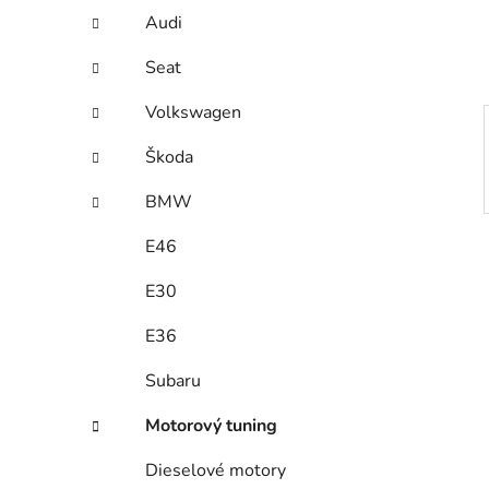
í
Audi
p
a
Seat
n
Volkswagen
e
l
Škoda
BMW
E46
E30
E36
Subaru
Motorový tuning
Dieselové motory