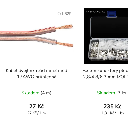
Kód:
825
Kabel dvojlinka 2x1mm2 měď
Faston konektory ploc
17AWG průhledná
2,8/4,8/6,3 mm IZO
180Ks
Skladem
(4 m)
Skladem
(3 ks)
27 Kč
235 Kč
Měrná
Měrná
27 Kč / 1 m
1,31 Kč / 1 ks
cena:
cena: