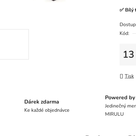
je
✅ Bílý
t
0,0
z
Dostup
5
Kód:
hvězdič
13
Měrná
Tisk
Powered by 
Dárek zdarma
Jedinečný me
Ke každé objednávce
MIRULU