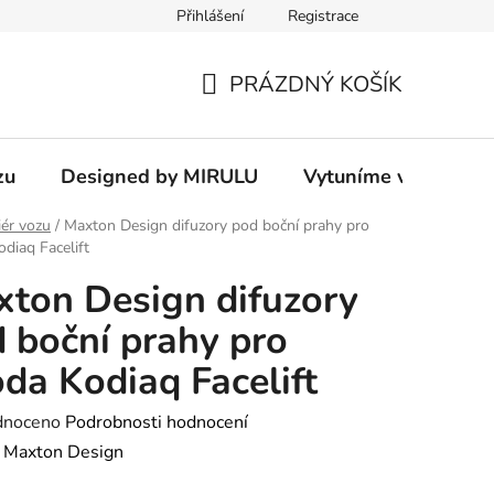
Přihlášení
Registrace
PRÁZDNÝ KOŠÍK
NÁKUPNÍ
KOŠÍK
zu
Designed by MIRULU
Vytuníme vám rodin
iér vozu
/
Maxton Design difuzory pod boční prahy pro
diaq Facelift
ton Design difuzory
 boční prahy pro
da Kodiaq Facelift
né
dnoceno
Podrobnosti hodnocení
ení
:
Maxton Design
tu