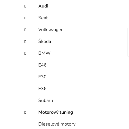
í
Audi
p
a
Seat
n
Volkswagen
e
l
Škoda
BMW
E46
E30
E36
Subaru
Motorový tuning
Dieselové motory