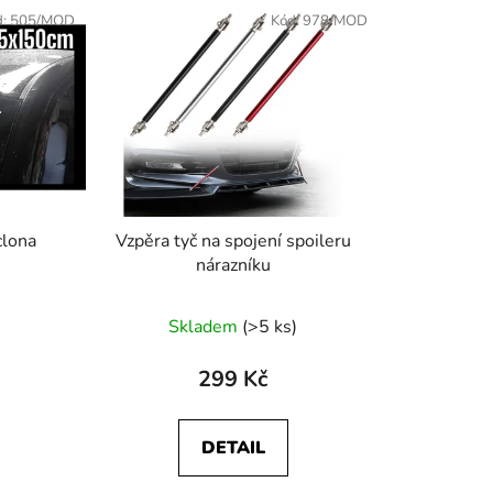
d:
505/MOD
Kód:
978/MOD
clona
Vzpěra tyč na spojení spoileru
nárazníku
Skladem
(>5 ks)
299 Kč
DETAIL