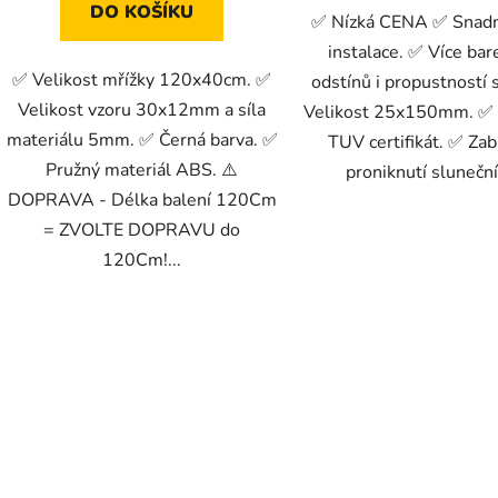
DO KOŠÍKU
✅ Nízká CENA ✅ Snadn
instalace. ✅ Více ba
✅ Velikost mřížky 120x40cm. ✅
odstínů i propustností 
Velikost vzoru 30x12mm a síla
Velikost 25x150mm. ✅
materiálu 5mm. ✅ Černá barva. ✅
TUV certifikát. ✅ Za
Pružný materiál ABS. ⚠️
proniknutí sluneční
DOPRAVA - Délka balení 120Cm
= ZVOLTE DOPRAVU do
120Cm!...