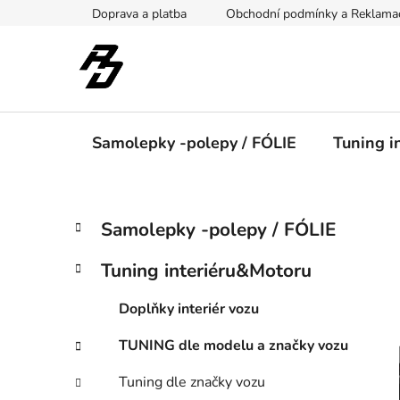
Přejít
Doprava a platba
Obchodní podmínky a Reklama
na
obsah
Samolepky -polepy / FÓLIE
Tuning i
P
K
Přeskočit
Samolepky -polepy / FÓLIE
a
kategorie
o
t
s
Tuning interiéru&Motoru
e
t
g
r
Doplňky interiér vozu
o
a
r
TUNING dle modelu a značky vozu
i
n
e
n
Tuning dle značky vozu