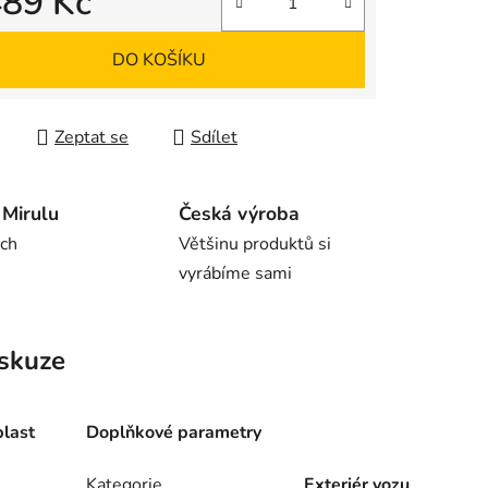
489 Kč
 cena:
DO KOŠÍKU
Zeptat se
Sdílet
Mirulu
Česká výroba
rch
Většinu produktů si
vyrábíme sami
skuze
last
Doplňkové parametry
Kategorie
Exteriér vozu