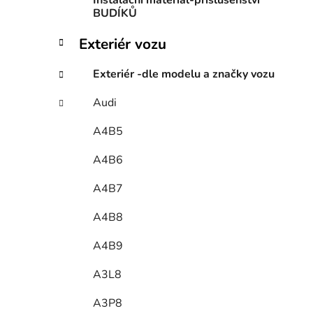
Instalační materiál-příslušenství
BUDÍKŮ
Exteriér vozu
Exteriér -dle modelu a značky vozu
Audi
A4B5
A4B6
A4B7
A4B8
A4B9
A3L8
A3P8