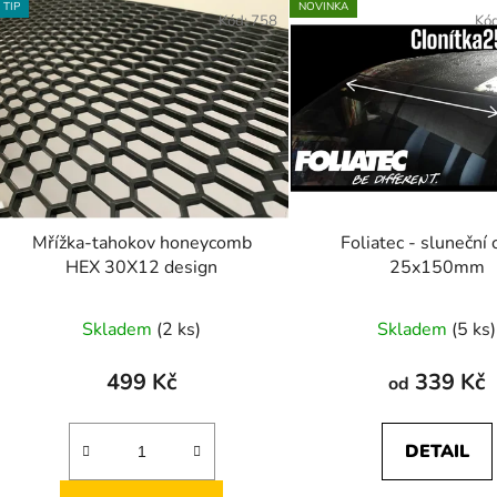
TIP
NOVINKA
Kód:
758
Kó
Mřížka-tahokov honeycomb
Foliatec - sluneční 
HEX 30X12 design
25x150mm
Skladem
(2 ks)
Skladem
(5 ks)
499 Kč
339 Kč
od
DETAIL