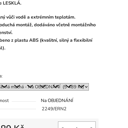
e LESKLÁ.
ný vůči vodě a extrémním teplotám.
oduchá montáž, dodáváno včetně montážního
enství.
ek.
eno z plastu ABS (kvalitní, silný a flexibilní
l).
a:
nost
Na OBJEDNÁNÍ
2249/ERN2