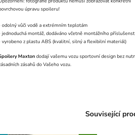
Upozornění: fotografie produktu nemusí zobrazovat konkrétní
povrchovou úpravu spoileru!
- odolný vůči vodě a extrémním teplotám
- jednoduchá montáž, dodáváno včetně montážního příslušenst
- vyrobeno z plastu ABS (kvalitní, silný a flexibilní materiál)
Spoilery Maxton
dodají vašemu vozu sportovní design bez nutn
zásadních zásahů do Vašeho vozu.
Související pr