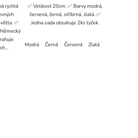
á rychlá
✅ Velikost 20cm. ✅ Barvy modrá,
revných
červená, černá, stříbrná, zlatá. ✅
světla. ✅
Jedna sada obsahuje 2ks tyček.
 Německý
braňuje
Modrá
Černá
Červená
Zlatá
Stříbrná
ch...