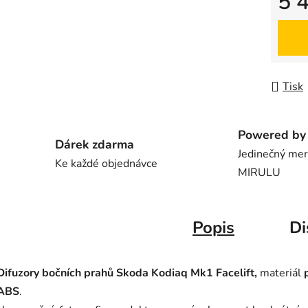
5 
Měrná
Tisk
Powered by 
Dárek zdarma
Jedinečný me
Ke každé objednávce
MIRULU
Popis
Di
Difuzory bočních prahů Skoda Kodiaq Mk1 Facelift,
materiál
p
ABS
.