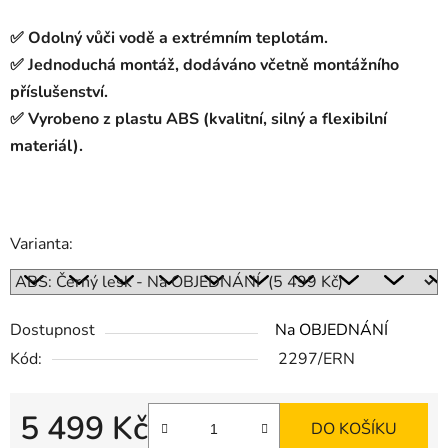
✅ Odolný vůči vodě a extrémním teplotám.
✅ Jednoduchá montáž, dodáváno včetně montážního
příslušenství.
✅ Vyrobeno z plastu ABS (kvalitní, silný a flexibilní
materiál).
Varianta:
Dostupnost
Na OBJEDNÁNÍ
Kód:
2297/ERN
5 499 Kč
DO KOŠÍKU