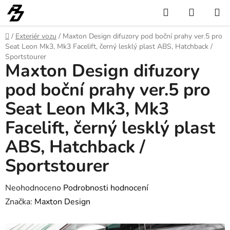
Přejít
Hledat
NÁKUP
na
KOŠÍK
obsah
Domů
/
Exteriér vozu
/
Maxton Design difuzory pod boční prahy ver.5 pro
Seat Leon Mk3, Mk3 Facelift, černý lesklý plast ABS, Hatchback /
Sportstourer
Maxton Design difuzory
pod boční prahy ver.5 pro
Seat Leon Mk3, Mk3
Facelift, černý lesklý plast
ABS, Hatchback /
Sportstourer
Průměrné
Neohodnoceno
Podrobnosti hodnocení
hodnocení
Značka:
Maxton Design
produktu
je