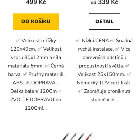
499 Kč
339 Kč
od
DO KOŠÍKU
DETAIL
✅ Velikost mřížky
✅ Nízká CENA ✅ Snadná
120x40cm. ✅ Velikost
rychlá instalace. ✅ Více
vzoru 30x12mm a síla
barevných odstínů i
materiálu 5mm. ✅ Černá
propustností světla. ✅
barva. ✅ Pružný materiál
Velikost 25x150mm. ✅
ABS. ⚠️ DOPRAVA -
Německý TUV certifikát.
Délka balení 120Cm =
✅ Zabraňuje proniknutí
ZVOLTE DOPRAVU do
slunečních...
120Cm!...