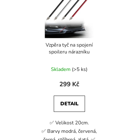
Vzpěra tyč na spojení
spoileru nárazníku
Skladem
(>5 ks)
299 Kč
DETAIL
✅ Velikost 20cm.
✅ Barvy modrá, červená,
černá, stříbrná, zlatá. ✅