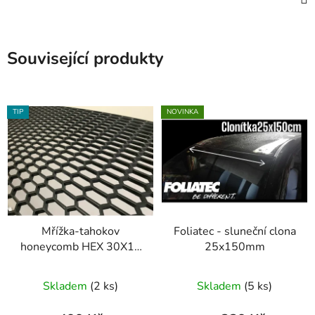
Související produkty
TIP
NOVINKA
Mřížka-tahokov
Foliatec - sluneční clona
honeycomb HEX 30X12
25x150mm
design
Skladem
(2 ks)
Skladem
(5 ks)