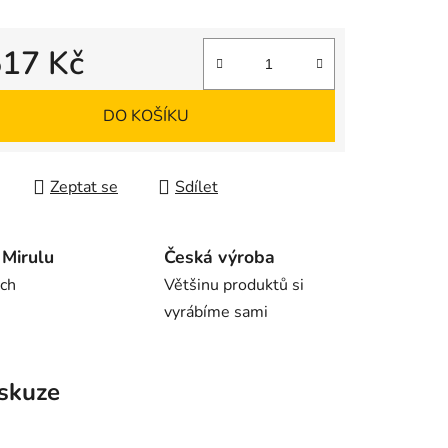
517 Kč
 cena:
DO KOŠÍKU
Zeptat se
Sdílet
Mirulu
Česká výroba
rch
Většinu produktů si
vyrábíme sami
skuze