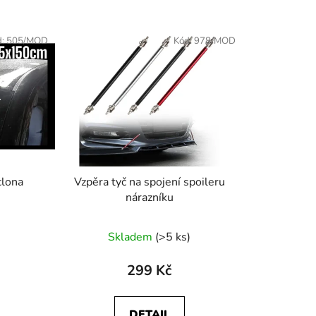
d:
505/MOD
Kód:
978/MOD
clona
Vzpěra tyč na spojení spoileru
nárazníku
Skladem
(>5 ks)
299 Kč
DETAIL