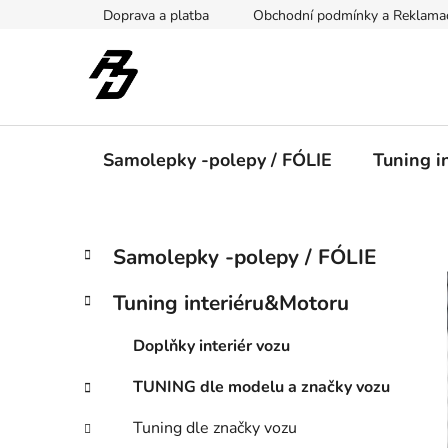
Přejít
Doprava a platba
Obchodní podmínky a Reklama
na
obsah
Samolepky -polepy / FÓLIE
Tuning i
P
K
Přeskočit
Samolepky -polepy / FÓLIE
a
kategorie
o
t
s
Tuning interiéru&Motoru
e
t
g
r
Doplňky interiér vozu
o
a
r
TUNING dle modelu a značky vozu
i
n
e
n
Tuning dle značky vozu