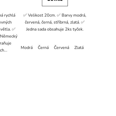
á rychlá
✅ Velikost 20cm. ✅ Barvy modrá,
revných
červená, černá, stříbrná, zlatá. ✅
světla. ✅
Jedna sada obsahuje 2ks tyček.
 Německý
braňuje
Modrá
Černá
Červená
Zlatá
Stříbrná
ch...