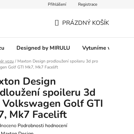
Přihlášení
Registrace
PRÁZDNÝ KOŠÍK
NÁKUPNÍ
KOŠÍK
zu
Designed by MIRULU
Vytuníme vám rodin
iér vozu
/
Maxton Design prodloužení spoileru 3d pro
en Golf GTI Mk7, Mk7 Facelift
xton Design
dloužení spoileru 3d
 Volkswagen Golf GTI
, Mk7 Facelift
né
dnoceno
Podrobnosti hodnocení
ení
:
Maxton Design