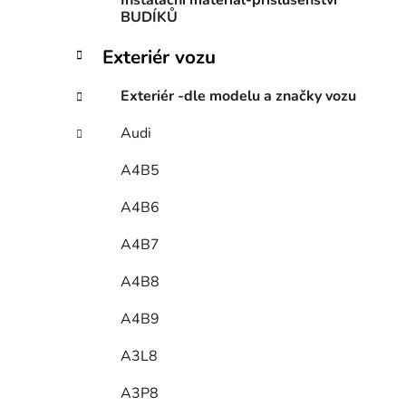
Instalační materiál-příslušenství
BUDÍKŮ
Exteriér vozu
Exteriér -dle modelu a značky vozu
Audi
A4B5
A4B6
A4B7
A4B8
A4B9
A3L8
A3P8