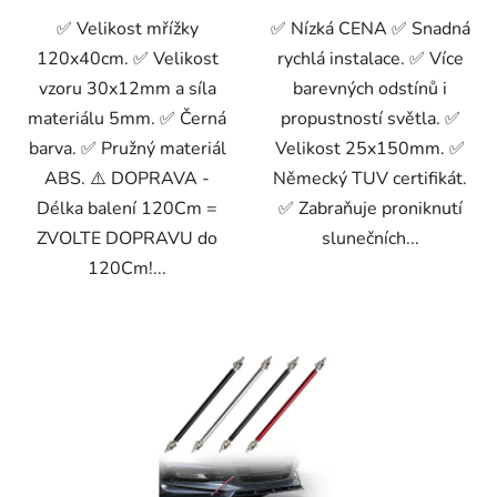
✅ Velikost mřížky
✅ Nízká CENA ✅ Snadná
120x40cm. ✅ Velikost
rychlá instalace. ✅ Více
vzoru 30x12mm a síla
barevných odstínů i
materiálu 5mm. ✅ Černá
propustností světla. ✅
barva. ✅ Pružný materiál
Velikost 25x150mm. ✅
ABS. ⚠️ DOPRAVA -
Německý TUV certifikát.
Délka balení 120Cm =
✅ Zabraňuje proniknutí
ZVOLTE DOPRAVU do
slunečních...
120Cm!...