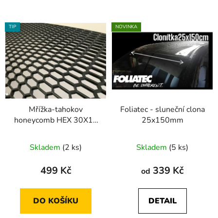
TIP
NOVINKA
Mřížka-tahokov
Foliatec - sluneční clona
honeycomb HEX 30X12
25x150mm
design
Skladem
(2 ks)
Skladem
(5 ks)
499 Kč
339 Kč
od
DO KOŠÍKU
DETAIL