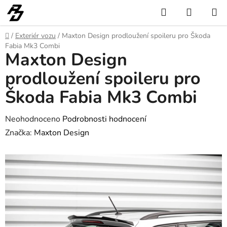
Přejít
Hledat
NÁKUP
na
KOŠÍK
obsah
Domů
/
Exteriér vozu
/
Maxton Design prodloužení spoileru pro Škoda
Fabia Mk3 Combi
Maxton Design
prodloužení spoileru pro
Škoda Fabia Mk3 Combi
Průměrné
Neohodnoceno
Podrobnosti hodnocení
hodnocení
Značka:
Maxton Design
produktu
je
0,0
z
5
hvězdiček.