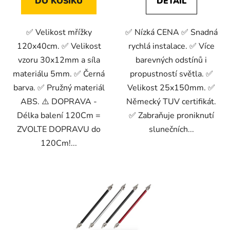
DO KOŠÍKU
DETAIL
✅ Velikost mřížky
✅ Nízká CENA ✅ Snadná
120x40cm. ✅ Velikost
rychlá instalace. ✅ Více
vzoru 30x12mm a síla
barevných odstínů i
materiálu 5mm. ✅ Černá
propustností světla. ✅
barva. ✅ Pružný materiál
Velikost 25x150mm. ✅
ABS. ⚠️ DOPRAVA -
Německý TUV certifikát.
Délka balení 120Cm =
✅ Zabraňuje proniknutí
ZVOLTE DOPRAVU do
slunečních...
120Cm!...