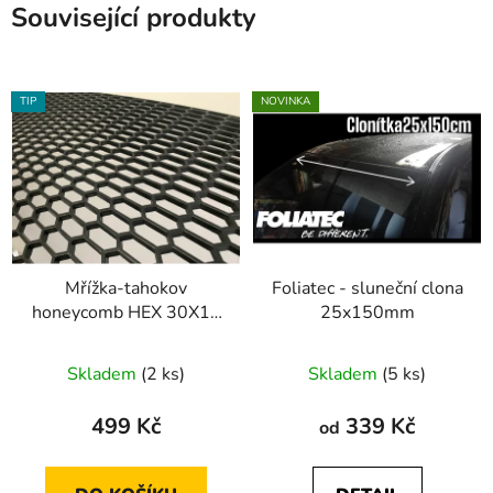
Související produkty
TIP
NOVINKA
Mřížka-tahokov
Foliatec - sluneční clona
honeycomb HEX 30X12
25x150mm
design
Skladem
(2 ks)
Skladem
(5 ks)
499 Kč
339 Kč
od