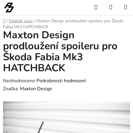
Přejít
Hledat
NÁKUP
na
KOŠÍK
obsah
Domů
/
Exteriér vozu
/
Maxton Design prodloužení spoileru pro Škoda
Fabia Mk3 HATCHBACK
Maxton Design
prodloužení spoileru pro
Škoda Fabia Mk3
HATCHBACK
Průměrné
Neohodnoceno
Podrobnosti hodnocení
hodnocení
Značka:
Maxton Design
produktu
je
0,0
z
5