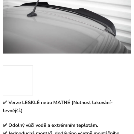
hvězdiček.
✅ Verze LESKLÉ nebo MATNÉ (Nutnost lakování-
levnější.)
✅ Odolný vůči vodě a extrémním teplotám.
✅ Jednoduchá montáž, dodáváno včetně montážního