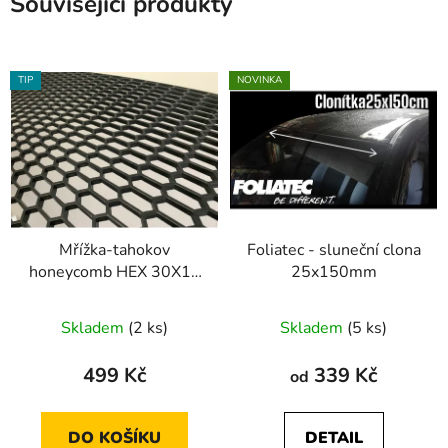
Související produkty
TIP
NOVINKA
Mřížka-tahokov
Foliatec - sluneční clona
honeycomb HEX 30X12
25x150mm
design
Skladem
(2 ks)
Skladem
(5 ks)
499 Kč
339 Kč
od
DO KOŠÍKU
DETAIL