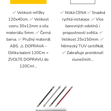
✅ Velikost mřížky
✅ Nízká CENA ✅ Snadná
120x40cm. ✅ Velikost
rychlá instalace. ✅ Více
vzoru 30x12mm a síla
barevných odstínů i
materiálu 5mm. ✅ Černá
propustností světla. ✅
barva. ✅ Pružný materiál
Velikost 25x150mm. ✅
ABS. ⚠️ DOPRAVA -
Německý TUV certifikát.
Délka balení 120Cm =
✅ Zabraňuje proniknutí
ZVOLTE DOPRAVU do
slunečních...
120Cm!...