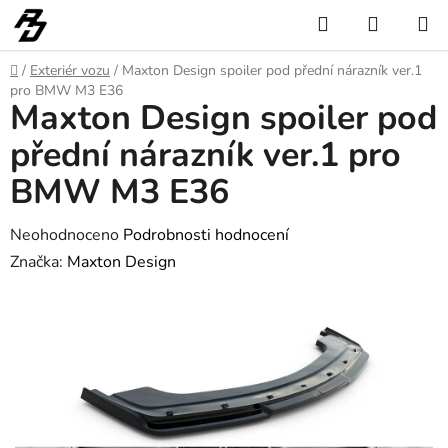
Přejít
Hledat
NÁKUP
na
KOŠÍK
obsah
Domů
/
Exteriér vozu
/
Maxton Design spoiler pod přední nárazník ver.1
pro BMW M3 E36
Maxton Design spoiler pod
přední nárazník ver.1 pro
BMW M3 E36
Průměrné
Neohodnoceno
Podrobnosti hodnocení
hodnocení
Značka:
Maxton Design
produktu
je
0,0
z
5
hvězdiček.