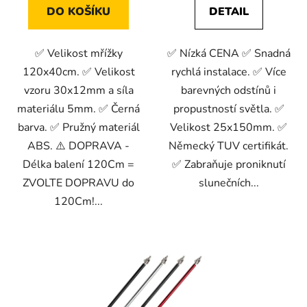
DO KOŠÍKU
DETAIL
✅ Velikost mřížky
✅ Nízká CENA ✅ Snadná
120x40cm. ✅ Velikost
rychlá instalace. ✅ Více
vzoru 30x12mm a síla
barevných odstínů i
materiálu 5mm. ✅ Černá
propustností světla. ✅
barva. ✅ Pružný materiál
Velikost 25x150mm. ✅
ABS. ⚠️ DOPRAVA -
Německý TUV certifikát.
Délka balení 120Cm =
✅ Zabraňuje proniknutí
ZVOLTE DOPRAVU do
slunečních...
120Cm!...