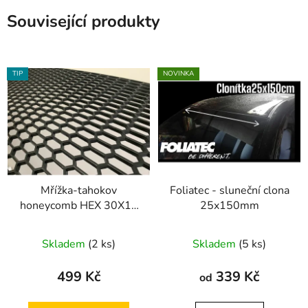
Související produkty
TIP
NOVINKA
Mřížka-tahokov
Foliatec - sluneční clona
honeycomb HEX 30X12
25x150mm
design
Skladem
(2 ks)
Skladem
(5 ks)
499 Kč
339 Kč
od