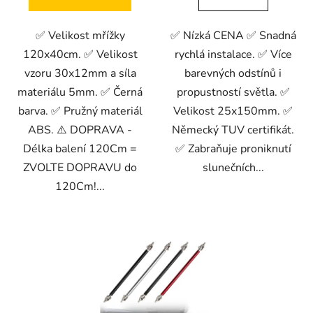
✅ Velikost mřížky
✅ Nízká CENA ✅ Snadná
120x40cm. ✅ Velikost
rychlá instalace. ✅ Více
vzoru 30x12mm a síla
barevných odstínů i
materiálu 5mm. ✅ Černá
propustností světla. ✅
barva. ✅ Pružný materiál
Velikost 25x150mm. ✅
ABS. ⚠️ DOPRAVA -
Německý TUV certifikát.
Délka balení 120Cm =
✅ Zabraňuje proniknutí
ZVOLTE DOPRAVU do
slunečních...
120Cm!...