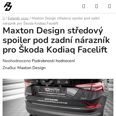
Přejít
Hledat
NÁKUP
na
KOŠÍK
obsah
Domů
/
Exteriér vozu
/
Maxton Design středový spoiler pod zadní
nárazník pro Škoda Kodiaq Facelift
Maxton Design středový
spoiler pod zadní nárazník
pro Škoda Kodiaq Facelift
Průměrné
Neohodnoceno
Podrobnosti hodnocení
hodnocení
Značka:
Maxton Design
produktu
je
0,0
z
5
hvězdiček.