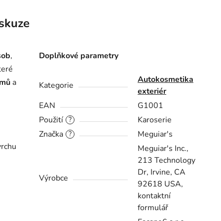
skuze
sob
,
Doplňkové parametry
teré
Autokosmetika
omů
a
Kategorie
exteriér
e
EAN
G1001
Použití
Karoserie
?
Značka
Meguiar's
?
vrchu
Meguiar's Inc.,
213 Technology
Dr, Irvine, CA
Výrobce
92618 USA,
kontaktní
formulář