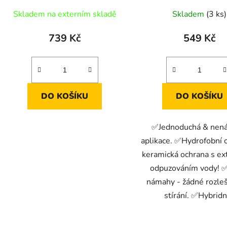
karnauby, 311 g
Skladem na externím skladě
Skladem
(3 ks)
739 Kč
549 Kč
DO KOŠÍKU
DO KOŠÍKU
✅Jednoduchá & nená
aplikace. ✅Hydrofobní 
keramická ochrana s e
odpuzováním vody!
námahy - žádné rozleš
stírání. ✅Hybridní