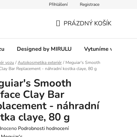
Přihlášení
Registrace
PRÁZDNÝ KOŠÍK
NÁKUPNÍ
KOŠÍK
zu
Designed by MIRULU
Vytuníme vám rodin
iér vozu
/
Autokosmetika exteriér
/
Meguiar's Smooth
Clay Bar Replacement - náhradní kostka claye, 80 g
uiar's Smooth
face Clay Bar
lacement - náhradní
tka claye, 80 g
né
dnoceno
Podrobnosti hodnocení
ení
:
Meguiar's