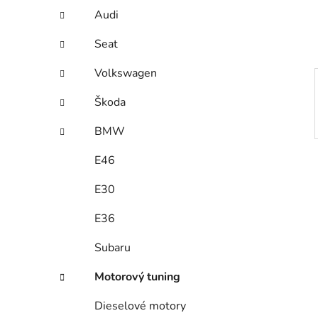
í
Audi
p
a
Seat
n
Volkswagen
e
l
Škoda
BMW
E46
E30
E36
Subaru
Motorový tuning
Dieselové motory