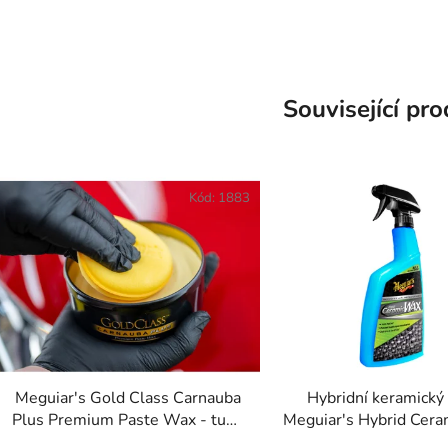
Související pr
Kód:
1883
Meguiar's Gold Class Carnauba
Hybridní keramický
Plus Premium Paste Wax - tuhý
Meguiar's Hybrid Cer
vosk s obsahem přírodní
(768 ml)