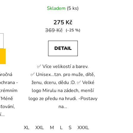
Skladem
(5 ks)
275 Kč
369 Kč
(–25 %)
DETAIL
✅ Více velikostí a barev.
ročná
✅ Unisex...tzn. pro muže, dítě,
ochrana -
ženu, dceru, dědu :D. ✅ Velké
xtrémním
logo Mirulu na zádech, menší
 ✅Méně
logo ze předu na hrudi. -Postavy
ťování,
na...
...
XL
XXL
M
L
S
XXXL