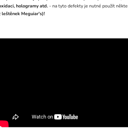
oxidaci, hologramy atd.
- na tyto defekty je nutné použít někt
z
leštěnek Meguiar's)!