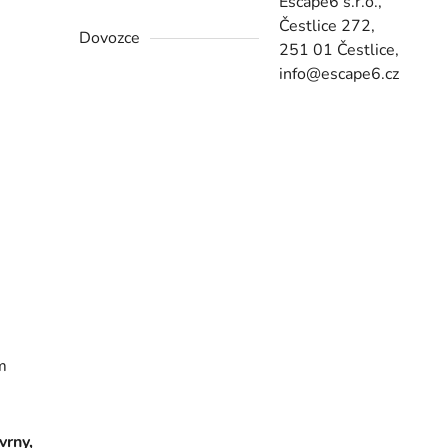
Escape6 s.r.o.,
Čestlice 272,
Dovozce
251 01 Čestlice,
info@escape6.cz
m
vrny,