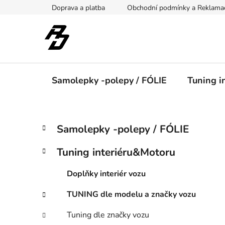
Přejít
Doprava a platba
Obchodní podmínky a Reklama
na
obsah
Samolepky -polepy / FÓLIE
Tuning i
P
K
Přeskočit
Samolepky -polepy / FÓLIE
a
kategorie
o
t
s
Tuning interiéru&Motoru
e
t
g
r
Doplňky interiér vozu
o
a
r
TUNING dle modelu a značky vozu
i
n
e
n
Tuning dle značky vozu