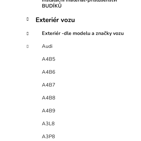
Instalační materiál-příslušenství
BUDÍKŮ
Exteriér vozu
Exteriér -dle modelu a značky vozu
Audi
A4B5
A4B6
A4B7
A4B8
A4B9
A3L8
A3P8