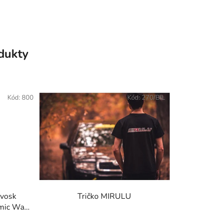
odukty
Kód:
800
Kód:
270/BIL
 vosk
Tričko MIRULU
amic Wax