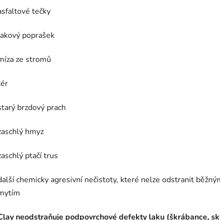
asfaltové tečky
lakový poprašek
míza ze stromů
tér
starý brzdový prach
zaschlý hmyz
zaschlý ptačí trus
další chemicky agresivní nečistoty, které nelze odstranit běžný
mytím
Clay neodstraňuje podpovrchové defekty laku (škrábance, sk