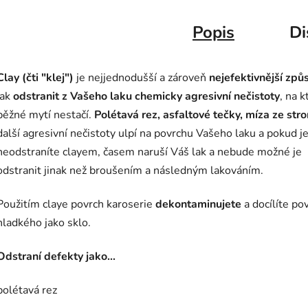
Popis
Di
Clay (čti "klej")
je nejjednodušší a zároveň
nejefektivnější způ
jak
odstranit z Vašeho laku chemicky agresivní nečistoty
, na k
běžné mytí nestačí.
Polétavá rez, asfaltové tečky, míza ze str
další agresivní nečistoty ulpí na povrchu Vašeho laku a pokud j
neodstraníte clayem, časem naruší Váš lak a nebude možné je
odstranit jinak než broušením a následným lakováním.
Použitím claye povrch karoserie
dekontaminujete
a docílíte po
hladkého jako sklo.
Odstraní defekty jako...
polétavá rez