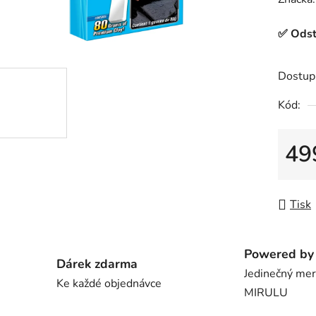
produk
✅
Odst
je
0,0
z
Dostup
5
Kód:
hvězdič
49
Měrná
Tisk
Powered by 
Dárek zdarma
Jedinečný me
Ke každé objednávce
MIRULU