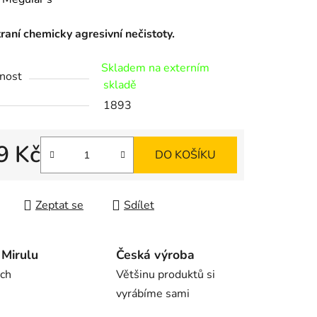
tu
raní chemicky agresivní nečistoty.
Skladem na externím
nost
skladě
1893
ek.
9 Kč
DO KOŠÍKU
 cena:
Zeptat se
Sdílet
Mirulu
Česká výroba
rch
Většinu produktů si
vyrábíme sami