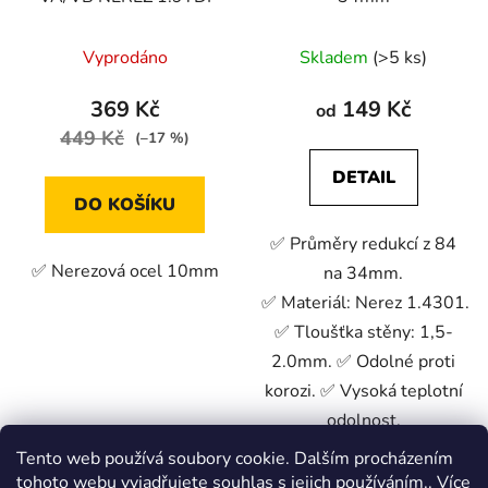
Vyprodáno
Skladem
(>5 ks)
369 Kč
149 Kč
od
449 Kč
(–17 %)
DETAIL
DO KOŠÍKU
✅ Průměry redukcí z 84
✅ Nerezová ocel 10mm
na 34mm.
✅ Materiál: Nerez 1.4301.
✅ Tloušťka stěny: 1,5-
2.0mm. ✅ Odolné proti
korozi. ✅ Vysoká teplotní
odolnost.
Tento web používá soubory cookie. Dalším procházením
tohoto webu vyjadřujete souhlas s jejich používáním.. Více