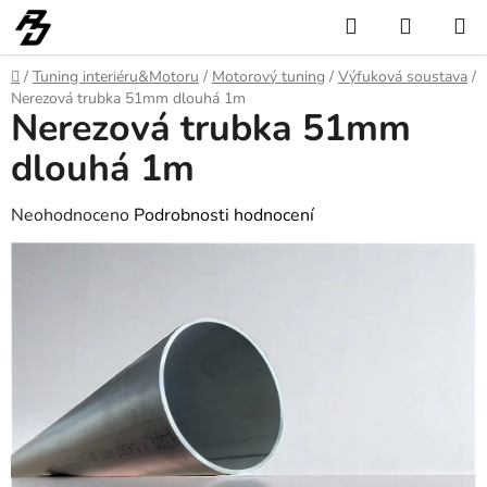
Přejít
Hledat
NÁKUP
na
KOŠÍK
obsah
Domů
/
Tuning interiéru&Motoru
/
Motorový tuning
/
Výfuková soustava
/
Nerezová trubka 51mm dlouhá 1m
Nerezová trubka 51mm
dlouhá 1m
Průměrné
Neohodnoceno
Podrobnosti hodnocení
hodnocení
produktu
je
0,0
z
5
hvězdiček.