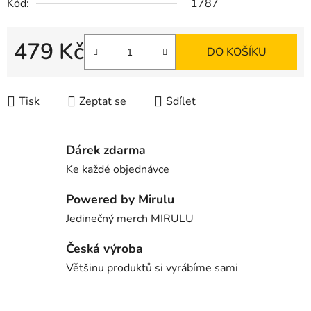
Kód:
1787
479 Kč
DO KOŠÍKU
Měrná cena:
Tisk
Zeptat se
Sdílet
Dárek zdarma
Ke každé objednávce
Powered by Mirulu
Jedinečný merch MIRULU
Česká výroba
Většinu produktů si vyrábíme sami