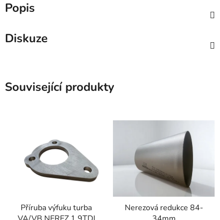
Popis
Diskuze
Související produkty
Příruba výfuku turba
Nerezová redukce 84-
VA/VB NEREZ 1.9TDI
34mm