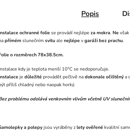
Popis
Di
Instalace
ochranné folie
se provádí nejlépe
za mokra
.
Ne
však
na
přímém
slunečním
svitu
ale
nejlépe
v
garáži bez prachu
.
Folie o rozměrech 78x38.5cm.
Instalace kdy je teplota menší 10°C se nedoporučuje.
Instalace
je
důležité
provádět pečlivě na
dokonale očištěný
a 
být příliš chladný nebo naopak horký.
Bez problému odolává venkovním vlivům včetně UV slunečním
Samolepky a polepy
jsou vyráběny z
lety ověřené
kvalitní sam