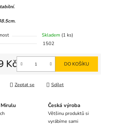
abilní.
8.5cm.
ek.
nost
Skladem
(1 ks)
1502
9 Kč
DO KOŠÍKU
 cena:
Zeptat se
Sdílet
Mirulu
Česká výroba
rch
Většinu produktů si
vyrábíme sami