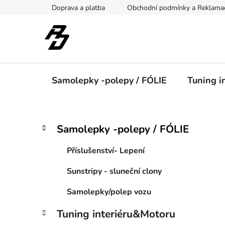
Přejít
Doprava a platba
Obchodní podmínky a Reklama
na
obsah
Samolepky -polepy / FÓLIE
Tuning i
P
K
Přeskočit
Samolepky -polepy / FÓLIE
a
kategorie
o
t
s
Příslušenství- Lepení
e
t
g
Sunstripy - sluneční clony
r
o
a
r
Samolepky/polep vozu
i
n
e
n
Tuning interiéru&Motoru