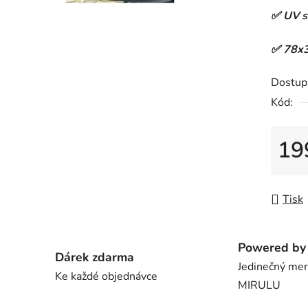
0,0
✅ UV st
z
5
✅ 78x3
hvězdič
Dostup
Kód:
19
Měrná
Tisk
Powered by 
Dárek zdarma
Jedinečný me
Ke každé objednávce
MIRULU