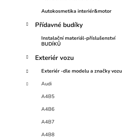
Autokosmetika interiér&motor
Přídavné budíky
Instalační materiál-příslušenství
BUDÍKŮ
Exteriér vozu
Exteriér -dle modelu a značky vozu
Audi
A4B5
A4B6
A4B7
A4B8