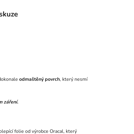
skuze
dokonale
odmaštěný povrch
, který nesmí
 záření.
olepící folie od výrobce Oracal, který