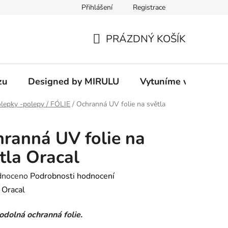
Přihlášení
Registrace
PRÁZDNÝ KOŠÍK
NÁKUPNÍ
KOŠÍK
zu
Designed by MIRULU
Vytuníme vám rodin
lepky -polepy / FÓLIE
/
Ochranná UV folie na světla
ranná UV folie na
tla Oracal
né
dnoceno
Podrobnosti hodnocení
ení
:
Oracal
tu
odolná ochranná folie.