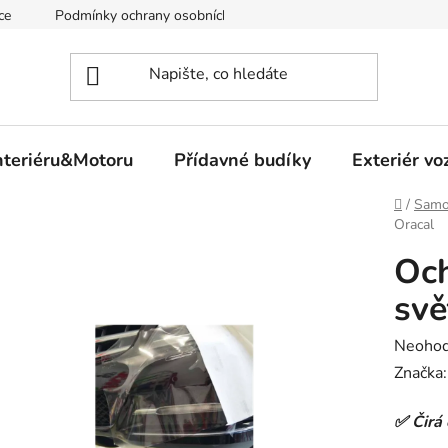
ce
Podmínky ochrany osobních údajů
nteriéru&Motoru
Přídavné budíky
Exteriér vo
Domů
/
Samo
Oracal
Och
svě
Průměr
Neoho
hodnoc
Značka
produk
✅ Čirá 
je