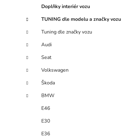
í
Doplňky interiér vozu
p
a
TUNING dle modelu a značky vozu
n
Tuning dle značky vozu
e
l
Audi
Seat
Volkswagen
Škoda
BMW
E46
E30
E36