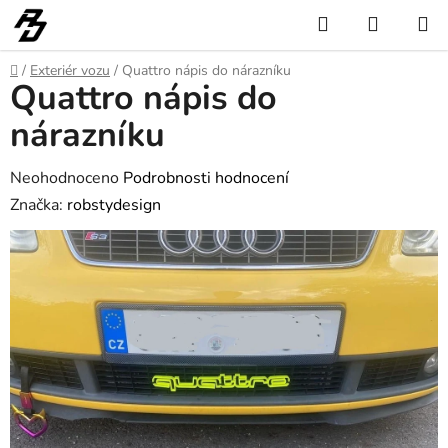
Přejít
Hledat
NÁKUP
na
KOŠÍK
obsah
Domů
/
Exteriér vozu
/
Quattro nápis do nárazníku
Quattro nápis do
nárazníku
Průměrné
Neohodnoceno
Podrobnosti hodnocení
hodnocení
Značka:
robstydesign
produktu
je
0,0
z
5
hvězdiček.