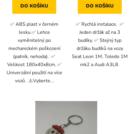
DO KOŠÍKU
DO KOŠÍKU
✅ ABS plast v černém
✅ Rychlá instalace. ✅
lesku.✅ Lehce
Jeden držák až na 3
vyměnitelný po
budíky. ✅ Stejný typ
mechanickém poškození
držáku budíků na vozy
(patník, nehoda). ✅
Seat Leon 1M, Toledo 1M
Velikost 180x40x8cm. ✅
mk2 a Audi A3L8.
Univerzální použití na více
vozů. ⚠️Vyberte...