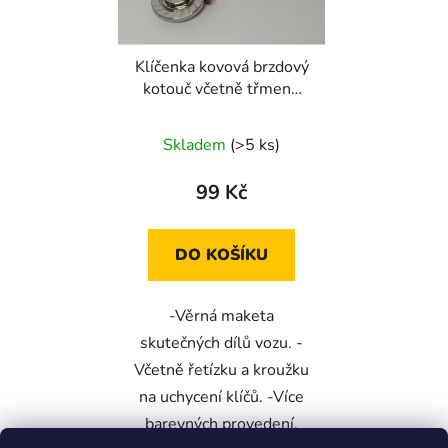
Klíčenka kovová brzdový
kotouč včetně třmenu
závodní
Skladem
(>5 ks)
99 Kč
DO KOŠÍKU
-Věrná maketa
skutečných dílů vozu. -
Včetně řetízku a kroužku
na uchycení klíčů. -Více
barevných provedení.