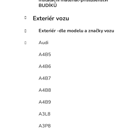
Instalační materiál-příslušenství
BUDÍKŮ
Exteriér vozu
Exteriér -dle modelu a značky vozu
Audi
A4B5
A4B6
A4B7
A4B8
A4B9
A3L8
A3P8