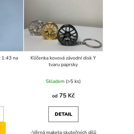
y 1:43 na
Klíčenka kovová závodní disk Y
tvaru paprsky
Skladem
(>5 ks)
75 Kč
od
DETAIL
-Věrná maketa skutečných dílů