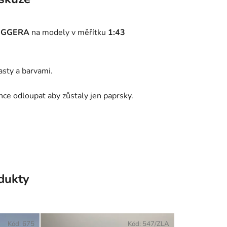
LEGGERA
na modely v měřítku
1:43
asty a barvami.
hce odloupat aby zůstaly jen paprsky.
odukty
Kód:
675
Kód:
547/ZLA