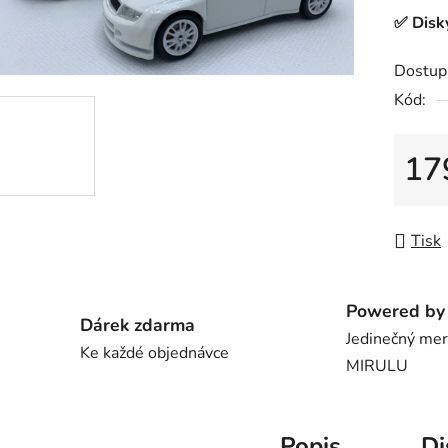
0,0
✅
Disk
z
5
Dostup
hvězdič
Kód:
17
Měrná
Tisk
Powered by 
Dárek zdarma
Jedinečný me
Ke každé objednávce
MIRULU
Popis
Di