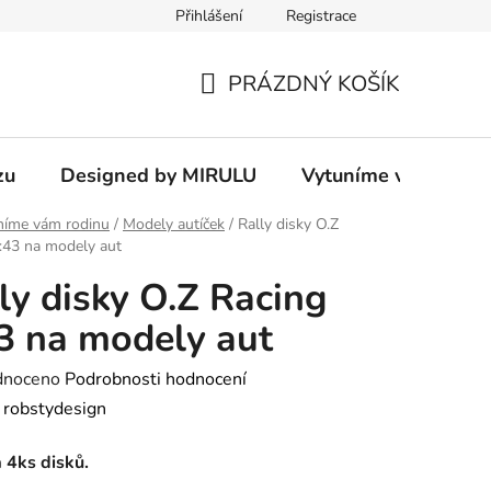
Přihlášení
Registrace
PRÁZDNÝ KOŠÍK
NÁKUPNÍ
KOŠÍK
zu
Designed by MIRULU
Vytuníme vám rodin
níme vám rodinu
/
Modely autíček
/
Rally disky O.Z
:43 na modely aut
ly disky O.Z Racing
3 na modely aut
né
dnoceno
Podrobnosti hodnocení
ení
:
robstydesign
tu
 4ks disků.