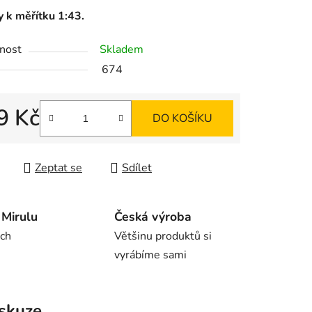
y k měřítku 1:43.
nost
Skladem
ek.
674
9 Kč
DO KOŠÍKU
 cena:
Zeptat se
Sdílet
Mirulu
Česká výroba
rch
Většinu produktů si
vyrábíme sami
skuze