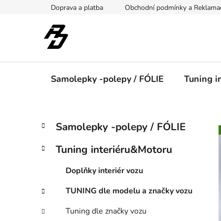
Přejít
Doprava a platba
Obchodní podmínky a Reklama
na
obsah
Samolepky -polepy / FÓLIE
Tuning i
P
K
Přeskočit
Samolepky -polepy / FÓLIE
a
kategorie
o
t
s
Tuning interiéru&Motoru
e
t
g
r
Doplňky interiér vozu
o
a
r
TUNING dle modelu a značky vozu
i
n
e
n
Tuning dle značky vozu