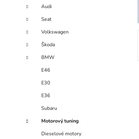
í
Audi
p
a
Seat
n
Volkswagen
e
l
Škoda
BMW
E46
E30
E36
Subaru
Motorový tuning
Dieselové motory