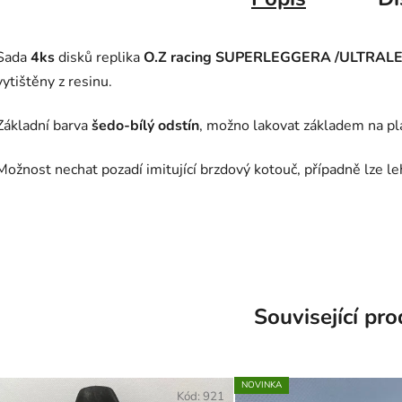
Sada
4ks
disků replika
O.Z racing SUPERLEGGERA /ULTRA
vytištěny z resinu.
Základní barva
šedo-bílý odstín
, možno lakovat základem na pl
Možnost nechat pozadí imitující brzdový kotouč, případně lze le
Související pr
NOVINKA
Kód:
921