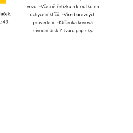
vozu. -Včetně řetízku a kroužku na
daček.
uchycení klíčů. -Více barevných
1:43.
provedení. -Klíčenka kovová
závodní disk Y tvaru paprsky.