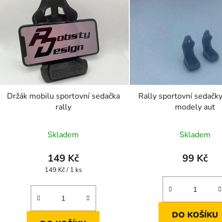
Držák mobilu sportovní sedačka
Rally sportovní sedačk
rally
modely aut
Skladem
Skladem
149 Kč
99 Kč
Měrná
149 Kč / 1 ks
cena:
DO KOŠÍKU