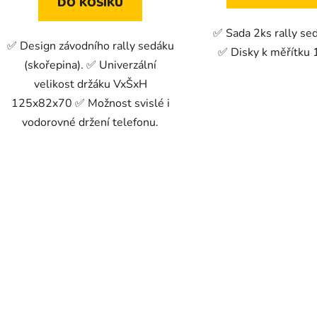
DO KOŠÍKU
✅ Sada 2ks rally se
✅ Design závodního rally sedáku
✅ Disky k měřítku 
(skořepina). ✅ Univerzální
velikost držáku VxŠxH
125x82x70 ✅ Možnost svislé i
vodorovné držení telefonu.