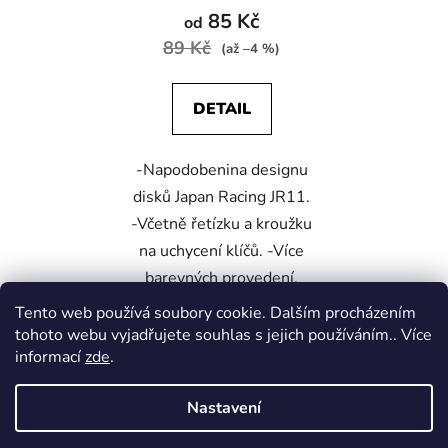
85 Kč
od
89 Kč
(až –4 %)
DETAIL
-Napodobenina designu
disků Japan Racing JR11.
-Včetně řetízku a kroužku
na uchycení klíčů. -Více
barevných provedení.
Tento web používá soubory cookie. Dalším procházením
tohoto webu vyjadřujete souhlas s jejich používáním.. Více
Z
informací
zde
.
á
Škoda Fabia Club -FORUM
p
Nastavení
a