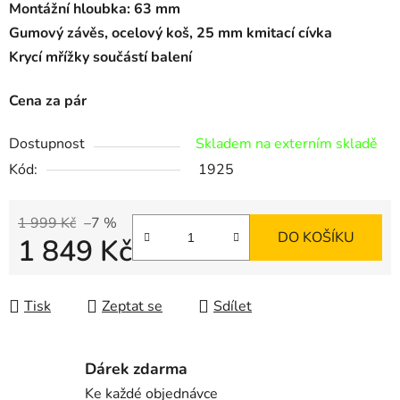
Montážní hloubka: 63 mm
Gumový závěs, ocelový koš, 25 mm kmitací cívka
Krycí mřížky součástí balení
Cena za pár
Dostupnost
Skladem na externím skladě
Kód:
1925
1 999 Kč
–7 %
DO KOŠÍKU
1 849 Kč
Měrná cena:
Tisk
Zeptat se
Sdílet
Dárek zdarma
Ke každé objednávce