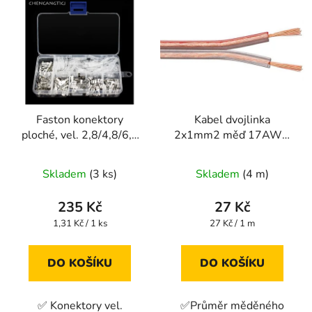
Faston konektory
Kabel dvojlinka
ploché, vel. 2,8/4,8/6,3
2x1mm2 měď 17AWG
mm IZOLOVANÉ 180Ks
průhledná
Skladem
(3 ks)
Skladem
(4 m)
235 Kč
27 Kč
Měrná
Měrná
1,31 Kč / 1 ks
27 Kč / 1 m
cena:
cena:
DO KOŠÍKU
DO KOŠÍKU
✅ Konektory vel.
✅Průměr měděného