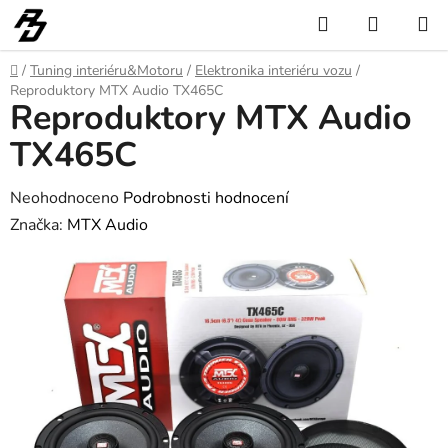
Přejít
Hledat
NÁKUP
na
KOŠÍK
obsah
Domů
/
Tuning interiéru&Motoru
/
Elektronika interiéru vozu
/
Reproduktory MTX Audio TX465C
Reproduktory MTX Audio
TX465C
Průměrné
Neohodnoceno
Podrobnosti hodnocení
hodnocení
Značka:
MTX Audio
produktu
je
0,0
z
5
hvězdiček.