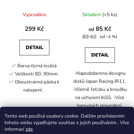
Vyprodáno
Skladem
(>5 ks)
299 Kč
85 Kč
od
89 Kč
(až –4 %)
DETAIL
DETAIL
✅ Barva černá lesklá
-Napodobenina designu
✅ Velikosti 80, 90mm.
disků Japan Racing JR11.
✅ Oboustranná páska k
-Včetně řetízku a kroužku
nalepení.
na uchycení klíčů. -Více
barevných provedení.
Tento web používá soubory cookie. Dalším procházením
tohoto webu vyjadřujete souhlas s jejich používáním.. Více
Z
informací
zde
.
á