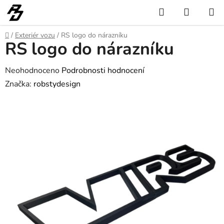
Přejít
Hledat
NÁKUP
na
KOŠÍK
obsah
Domů
/
Exteriér vozu
/
RS logo do nárazníku
RS logo do nárazníku
Průměrné
Neohodnoceno
Podrobnosti hodnocení
hodnocení
Značka:
robstydesign
produktu
je
0,0
z
5
hvězdiček.