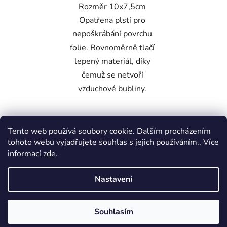
Rozměr 10x7,5cm
Opatřena plstí pro
nepoškrábání povrchu
folie. Rovnoměrně tlačí
lepený materiál, díky
čemuž se netvoří
vzduchové bubliny.
Bílá lesklá
Růžová světlá
Tento web používá soubory cookie. Dalším procházením
tohoto webu vyjadřujete souhlas s jejich používáním.. Více
Z
informací
zde
.
á
Škoda Fabia Club -FORUM
p
Nastavení
a
t
Vytvořil Shoptet
Souhlasím
í
Copyright 2026
Robstydesign
. Všechna práva
vyhrazena.