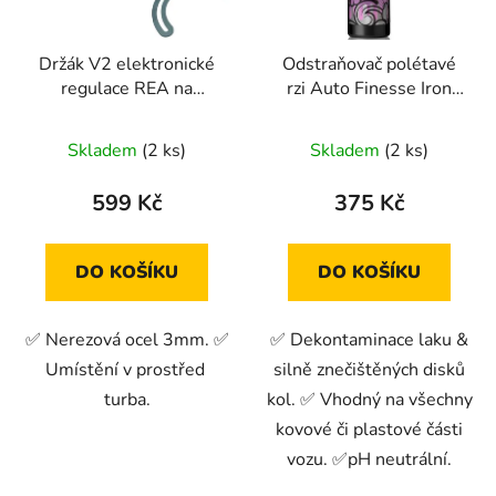
Držák V2 elektronické
Odstraňovač polétavé
regulace REA na
rzi Auto Finesse Iron
GTB2260VK
Out Contamination
Remover (500 ml)
Skladem
(2 ks)
Skladem
(2 ks)
599 Kč
375 Kč
DO KOŠÍKU
DO KOŠÍKU
✅ Nerezová ocel 3mm. ✅
✅ Dekontaminace laku &
Umístění v prostřed
silně znečištěných disků
turba.
kol. ✅ Vhodný na všechny
kovové či plastové části
vozu. ✅pH neutrální.