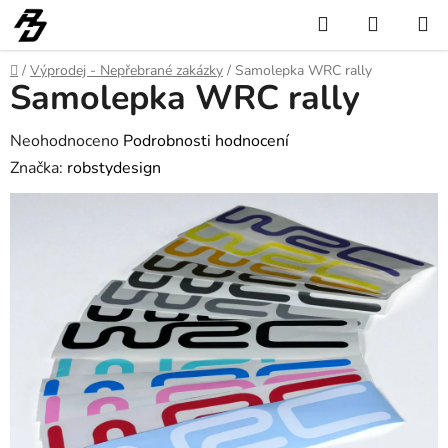
Přejít
Hledat
NÁKUP
na
KOŠÍK
obsah
Domů
/
Výprodej - Nepřebrané zakázky
/
Samolepka WRC rally
Samolepka WRC rally
Průměrné
Neohodnoceno
Podrobnosti hodnocení
hodnocení
Značka:
robstydesign
produktu
je
0,0
z
5
hvězdiček.