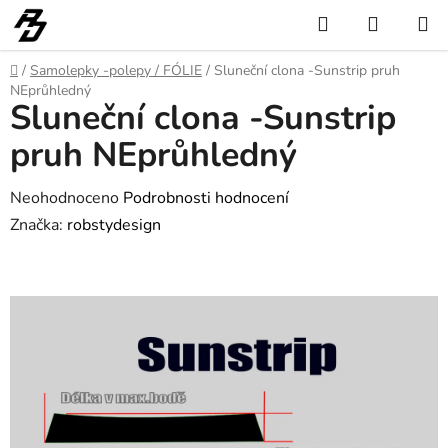
Přejít
Hledat
NÁKUP
na
KOŠÍK
obsah
Domů
/
Samolepky -polepy / FÓLIE
/
Sluneční clona -Sunstrip pruh
NEprůhledný
Sluneční clona -Sunstrip
pruh NEprůhledný
Průměrné
Neohodnoceno
Podrobnosti hodnocení
hodnocení
Značka:
robstydesign
produktu
je
0,0
z
5
hvězdiček.