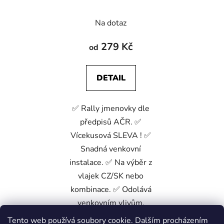
Na dotaz
279 Kč
od
DETAIL
✅ Rally jmenovky dle
předpisů AČR. ✅
Vícekusová SLEVA ! ✅
Snadná venkovní
instalace. ✅ Na výběr z
vlajek CZ/SK nebo
kombinace. ✅ Odolává
venkovním vlivům.
Tento web používá soubory cookie. Dalším procházením