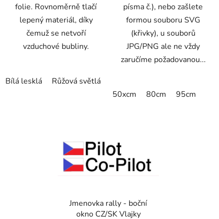
folie. Rovnoměrně tlačí
písma č.), nebo zašlete
lepený materiál, díky
formou souboru SVG
čemuž se netvoří
(křivky), u souborů
vzduchové bubliny.
JPG/PNG ale ne vždy
zaručíme požadovanou...
Bílá lesklá
Růžová světlá
50xcm
80cm
95cm
Jmenovka rally - boční
okno CZ/SK Vlajky