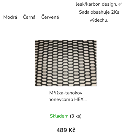
lesk/karbon design. ✅
Sada obsahuje 2Ks
Modrá
Černá
Červená
Zlatá
Stříbrná
výdechu.
Mřížka-tahokov
honeycomb HEX
18x7mm design
Skladem
(3 ks)
489 Kč