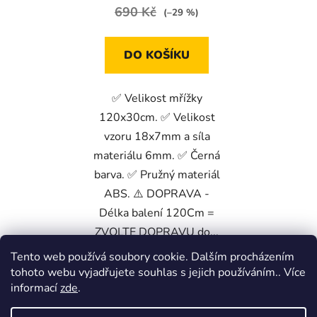
690 Kč
(–29 %)
DO KOŠÍKU
✅ Velikost mřížky
120x30cm. ✅ Velikost
vzoru 18x7mm a síla
materiálu 6mm. ✅ Černá
barva. ✅ Pružný materiál
ABS. ⚠️ DOPRAVA -
Délka balení 120Cm =
ZVOLTE DOPRAVU do...
Tento web používá soubory cookie. Dalším procházením
tohoto webu vyjadřujete souhlas s jejich používáním.. Více
Z
informací
zde
.
á
Škoda Fabia Club -FORUM