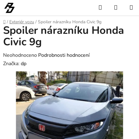
Přejít
Hledat
NÁKUP
na
KOŠÍK
obsah
Domů
/
Exteriér vozu
/
Spoiler nárazníku Honda Civic 9g
Spoiler nárazníku Honda
Civic 9g
Průměrné
Neohodnoceno
Podrobnosti hodnocení
hodnocení
Značka:
dp
produktu
je
0,0
z
5
hvězdiček.