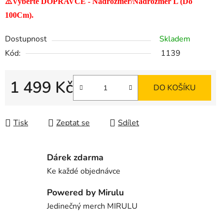
⚠️Vyberte DOPRAVCE - Nadrozměr/Nadrozměr L (Do
100Cm).
Dostupnost
Skladem
Kód:
1139
1 499 Kč
DO KOŠÍKU
Měrná cena:
Tisk
Zeptat se
Sdílet
Dárek zdarma
Ke každé objednávce
Powered by Mirulu
Jedinečný merch MIRULU