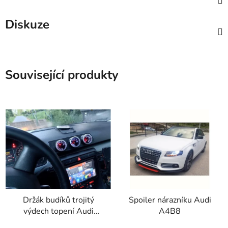
Diskuze
Související produkty
Držák budíků trojitý
Spoiler nárazníku Audi
výdech topení Audi
A4B8
A4B6-B7