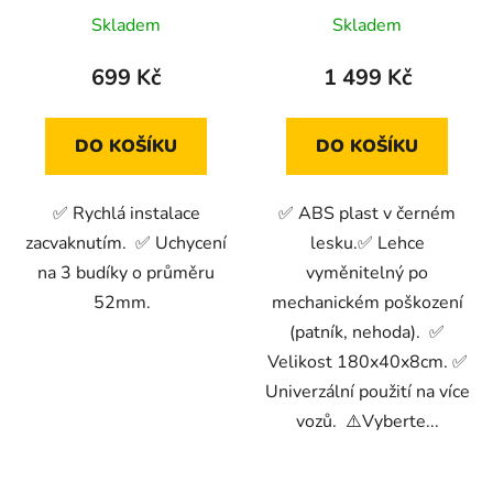
Skladem
Skladem
699 Kč
1 499 Kč
DO KOŠÍKU
DO KOŠÍKU
✅ Rychlá instalace
✅ ABS plast v černém
zacvaknutím. ✅ Uchycení
lesku.✅ Lehce
na 3 budíky o průměru
vyměnitelný po
52mm.
mechanickém poškození
(patník, nehoda). ✅
Velikost 180x40x8cm. ✅
Univerzální použití na více
vozů. ⚠️Vyberte...