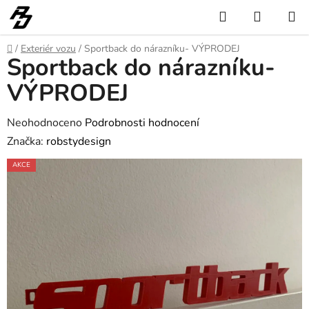
Přejít
Hledat
NÁKUP
na
KOŠÍK
obsah
Domů
/
Exteriér vozu
/
Sportback do nárazníku- VÝPRODEJ
Sportback do nárazníku-
VÝPRODEJ
Průměrné
Neohodnoceno
Podrobnosti hodnocení
hodnocení
Značka:
robstydesign
produktu
AKCE
je
0,0
z
5
hvězdiček.