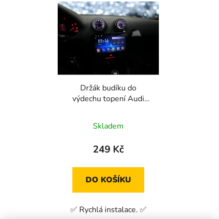
Držák budíku do
výdechu topení Audi
A3p8
Skladem
249 Kč
DO KOŠÍKU
✅ Rychlá instalace. ✅