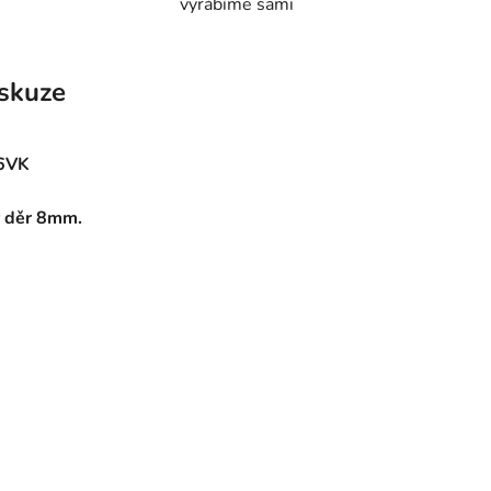
vyrábíme sami
skuze
6VK
 děr 8mm.