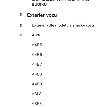
Instalační materiál-příslušenství
BUDÍKŮ
Exteriér vozu
Exteriér -dle modelu a značky vozu
Audi
A4B5
A4B6
A4B7
A4B8
A4B9
A3L8
A3P8