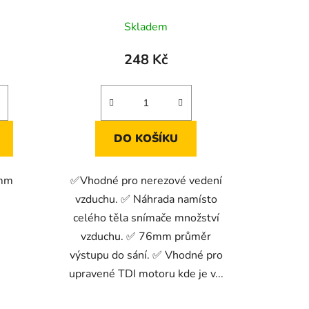
Skladem
248 Kč
DO KOŠÍKU
5mm
✅Vhodné pro nerezové vedení
vzduchu. ✅ Náhrada namísto
celého těla snímače množství
vzduchu. ✅ 76mm průměr
výstupu do sání. ✅ Vhodné pro
upravené TDI motoru kde je v...