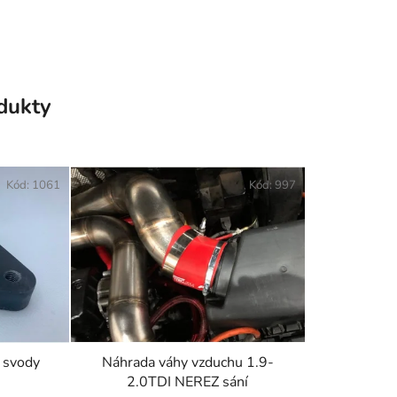
odukty
Kód:
1061
Kód:
997
a svody
Náhrada váhy vzduchu 1.9-
2.0TDI NEREZ sání