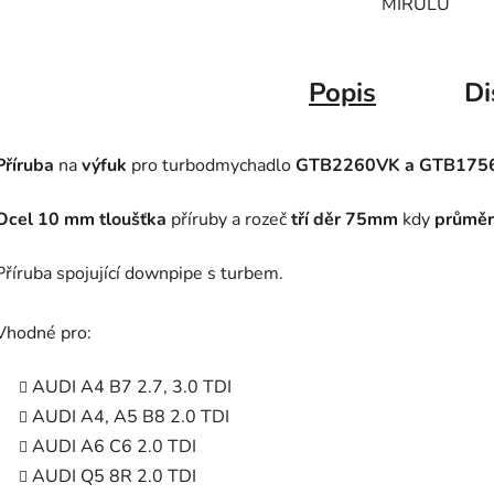
MIRULU
Popis
Di
Příruba
na
výfuk
pro turbodmychadlo
GTB2260VK a GTB175
Ocel 10 mm
tloušťka
příruby a rozeč
tří děr 75mm
kdy
p
růměr
Příruba spojující downpipe s turbem.
Vhodné pro:
AUDI A4 B7 2.7, 3.0 TDI
AUDI A4, A5 B8 2.0 TDI
AUDI A6 C6 2.0 TDI
AUDI Q5 8R 2.0 TDI