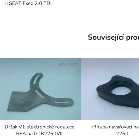
SEAT Exeo 2.0 TDI
Související pr
Kód:
1073
Držák V1 elektronické regulace
Příruba navařovací n
REA na GTB2260VK
2260