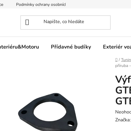
ce
Podmínky ochrany osobních údajů
nteriéru&Motoru
Přídavné budíky
Exteriér vo
Domů
/
Tunin
příruba
Výf
GT
GT
Průměr
Neoho
hodnoc
Značka
produk