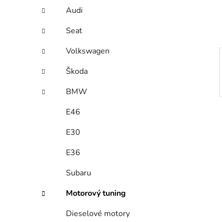
í
Audi
p
a
Seat
n
Volkswagen
e
l
Škoda
BMW
E46
E30
E36
Subaru
Motorový tuning
Dieselové motory