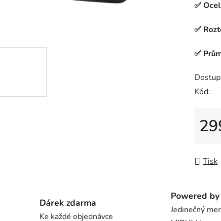
✅ Oce
je
0,0
✅ Rozt
z
5
✅ Prům
hvězdič
Dostup
Kód:
29
Měrná
Tisk
Powered by 
Dárek zdarma
Jedinečný me
Ke každé objednávce