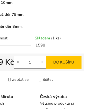
l 10mm.
eč děr 75mm.
ěr děr 8mm.
ek.
nost
Skladem
(1 ks)
1598
9 Kč
DO KOŠÍKU
 cena:
Zeptat se
Sdílet
Mirulu
Česká výroba
rch
Většinu produktů si