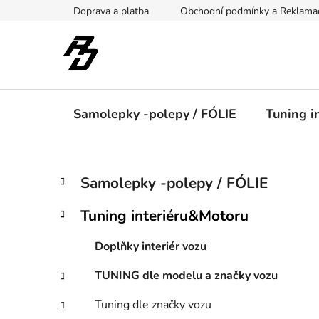
Přejít
Doprava a platba
Obchodní podmínky a Reklama
na
obsah
Samolepky -polepy / FÓLIE
Tuning i
P
K
Přeskočit
Samolepky -polepy / FÓLIE
a
kategorie
o
t
s
Tuning interiéru&Motoru
e
t
g
r
Doplňky interiér vozu
o
a
r
TUNING dle modelu a značky vozu
i
n
e
n
Tuning dle značky vozu