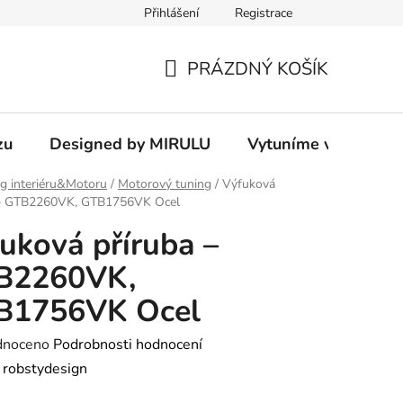
Přihlášení
Registrace
PRÁZDNÝ KOŠÍK
NÁKUPNÍ
KOŠÍK
zu
Designed by MIRULU
Vytuníme vám rodin
g interiéru&Motoru
/
Motorový tuning
/
Výfuková
 – GTB2260VK, GTB1756VK Ocel
uková příruba –
B2260VK,
B1756VK Ocel
né
dnoceno
Podrobnosti hodnocení
ení
:
robstydesign
tu