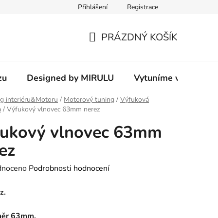
Přihlášení
Registrace
PRÁZDNÝ KOŠÍK
NÁKUPNÍ
KOŠÍK
zu
Designed by MIRULU
Vytuníme vám rodin
g interiéru&Motoru
/
Motorový tuning
/
Výfuková
a
/
Výfukový vlnovec 63mm nerez
fukový vlnovec 63mm
ez
né
dnoceno
Podrobnosti hodnocení
ení
z.
tu
měr 63mm.