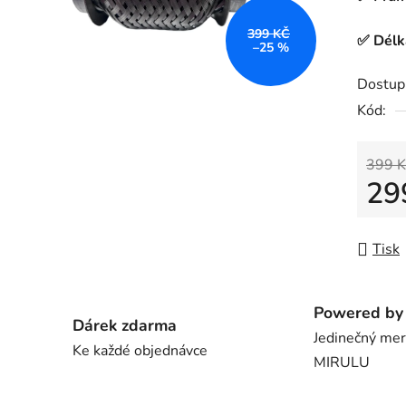
0,0
z
399 KČ
✅ Dél
–25 %
5
hvězdič
Dostup
Kód:
399 K
29
Měrná
Tisk
Powered by 
Dárek zdarma
Jedinečný me
Ke každé objednávce
MIRULU