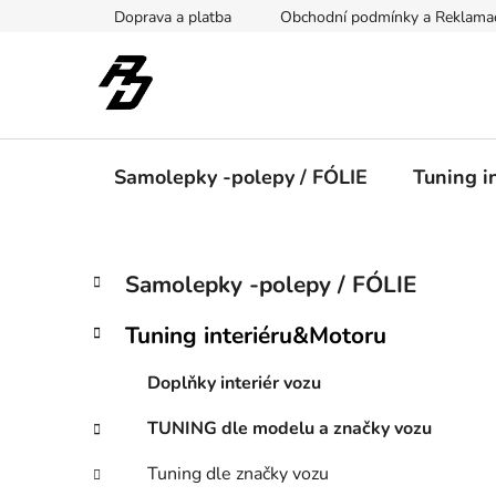
Přejít
Doprava a platba
Obchodní podmínky a Reklama
na
obsah
Samolepky -polepy / FÓLIE
Tuning i
P
K
Přeskočit
Samolepky -polepy / FÓLIE
a
kategorie
o
t
s
Tuning interiéru&Motoru
e
t
g
r
Doplňky interiér vozu
o
a
r
TUNING dle modelu a značky vozu
i
n
e
n
Tuning dle značky vozu