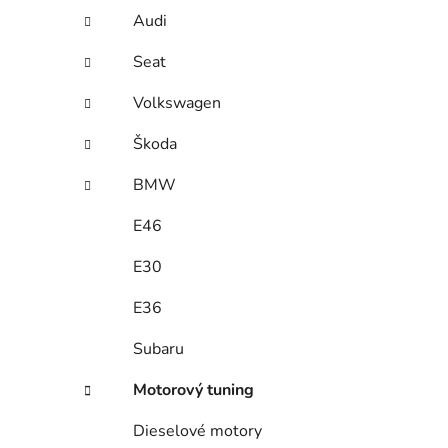
í
Audi
p
a
Seat
n
Volkswagen
e
l
Škoda
BMW
E46
E30
E36
Subaru
Motorový tuning
Dieselové motory