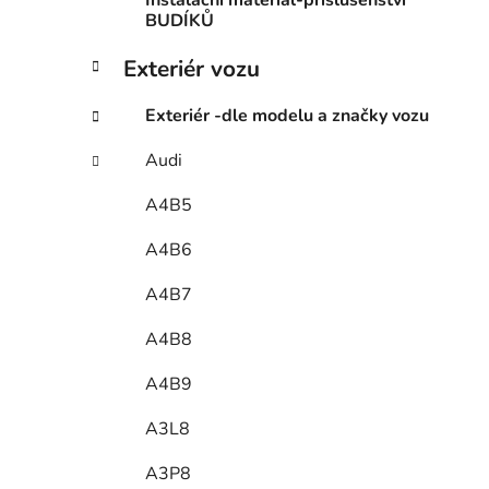
Instalační materiál-příslušenství
BUDÍKŮ
Exteriér vozu
Exteriér -dle modelu a značky vozu
Audi
A4B5
A4B6
A4B7
A4B8
A4B9
A3L8
A3P8