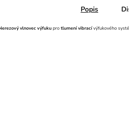
Popis
Di
Nerezový vlnovec výfuku
pro
tlumení vibrací
výfukového syst