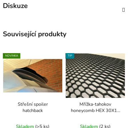
Diskuze
Související produkty
NOVINKA
TIP
Střešní spoiler
Mřížka-tahokov
hatchback
honeycomb HEX 30X12
design
Skladem
(>5 ks)
Skladem
(2 ks)