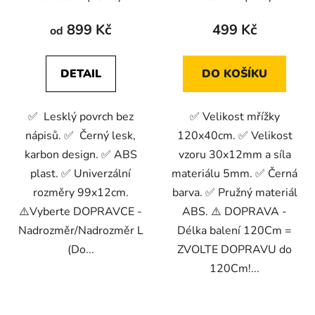
899 Kč
499 Kč
od
DETAIL
DO KOŠÍKU
✅ Lesklý povrch bez
✅ Velikost mřížky
nápisů. ✅ Černý lesk,
120x40cm. ✅ Velikost
karbon design. ✅ ABS
vzoru 30x12mm a síla
plast. ✅ Univerzální
materiálu 5mm. ✅ Černá
rozměry 99x12cm.
barva. ✅ Pružný materiál
⚠️Vyberte DOPRAVCE -
ABS. ⚠️ DOPRAVA -
Nadrozměr/Nadrozměr L
Délka balení 120Cm =
(Do...
ZVOLTE DOPRAVU do
120Cm!...