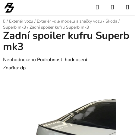
Přejít
Hledat
NÁKUP
na
KOŠÍK
obsah
Domů
/
Exteriér vozu
/
Exteriér -dle modelu a značky vozu
/
Škoda
/
Superb mk3
/
Zadní spoiler kufru Superb mk3
Zadní spoiler kufru Superb
mk3
Průměrné
Neohodnoceno
Podrobnosti hodnocení
hodnocení
Značka:
dp
produktu
je
0,0
z
5
hvězdiček.