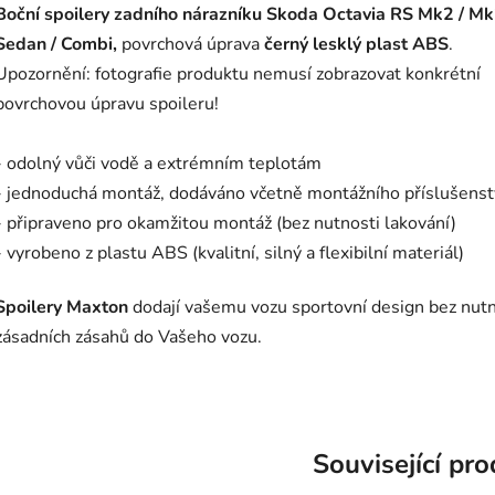
Boční spoilery zadního nárazníku Skoda Octavia RS Mk2 / Mk
Sedan / Combi,
povrchová úprava
černý lesklý plast ABS
.
Upozornění: fotografie produktu nemusí zobrazovat konkrétní
povrchovou úpravu spoileru!
- odolný vůči vodě a extrémním teplotám
- jednoduchá montáž, dodáváno včetně montážního příslušenst
- připraveno pro okamžitou montáž (bez nutnosti lakování)
- vyrobeno z plastu ABS (kvalitní, silný a flexibilní materiál)
Spoilery Maxton
dodají vašemu vozu sportovní design bez nutn
zásadních zásahů do Vašeho vozu.
Související pr