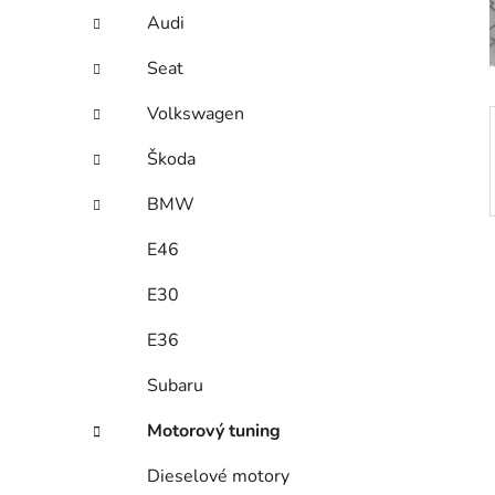
í
Audi
p
a
Seat
n
Volkswagen
e
l
Škoda
BMW
E46
E30
E36
Subaru
Motorový tuning
Dieselové motory