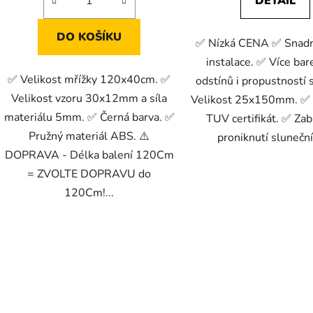
DETAIL
DO KOŠÍKU
✅ Nízká CENA ✅ Snadn
instalace. ✅ Více ba
✅ Velikost mřížky 120x40cm. ✅
odstínů i propustností 
Velikost vzoru 30x12mm a síla
Velikost 25x150mm. ✅
materiálu 5mm. ✅ Černá barva. ✅
TUV certifikát. ✅ Za
Pružný materiál ABS. ⚠️
proniknutí sluneční
DOPRAVA - Délka balení 120Cm
= ZVOLTE DOPRAVU do
120Cm!...