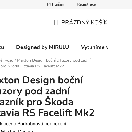
Přihlášení
Registrace
PRÁZDNÝ KOŠÍK
NÁKUPNÍ
KOŠÍK
zu
Designed by MIRULU
Vytuníme vám rodin
iér vozu
/
Maxton Design boční difuzory pod zadní
 pro Škoda Octavia RS Facelift Mk2
ton Design boční
uzory pod zadní
azník pro Škoda
avia RS Facelift Mk2
né
dnoceno
Podrobnosti hodnocení
ení
:
Maxton Design