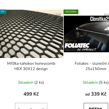
TIP
NOVINKA
Kód:
758
Kó
Mřížka-tahokov honeycomb
Foliatec - sluneční 
HEX 30X12 design
25x150mm
Skladem
(2 ks)
Skladem
(5 ks)
499 Kč
339 Kč
od