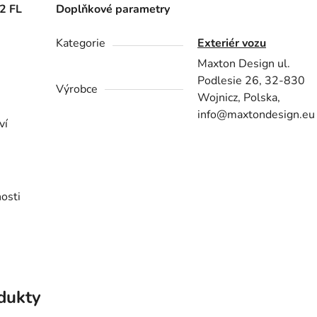
2 FL
Doplňkové parametry
Kategorie
Exteriér vozu
Maxton Design ul.
Podlesie 26, 32-830
Výrobce
Wojnicz, Polska,
info@maxtondesign.eu
ví
osti
odukty