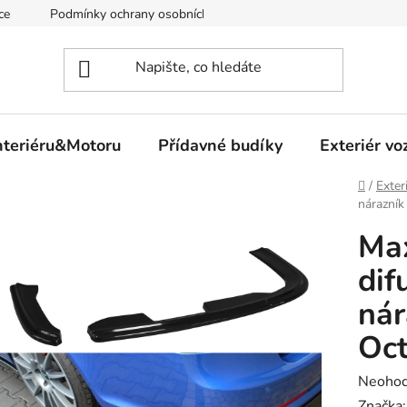
ce
Podmínky ochrany osobních údajů
nteriéru&Motoru
Přídavné budíky
Exteriér vo
Domů
/
Exter
nárazník
Max
dif
nár
Oct
Průměr
Neoho
hodnoc
Značka