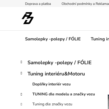
Přejít
Doprava a platba
Obchodní podmínky a Reklama
na
obsah
Samolepky -polepy / FÓLIE
Tuning i
P
K
Přeskočit
Samolepky -polepy / FÓLIE
a
kategorie
o
t
s
Tuning interiéru&Motoru
e
t
g
r
Doplňky interiér vozu
o
a
r
TUNING dle modelu a značky vozu
i
n
e
n
Tuning dle značky vozu