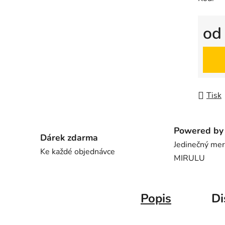
o
Měrná
Tisk
Powered by 
Dárek zdarma
Jedinečný me
Ke každé objednávce
MIRULU
Popis
Di