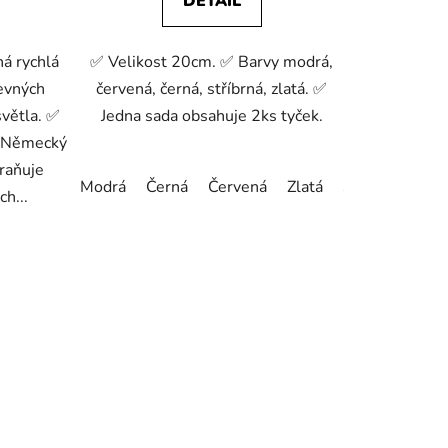
DETAIL
á rychlá
✅ Velikost 20cm. ✅ Barvy modrá,
revných
červená, černá, stříbrná, zlatá. ✅
světla. ✅
Jedna sada obsahuje 2ks tyček.
 Německý
braňuje
Modrá
Černá
Červená
Zlatá
Stříbrná
ch...