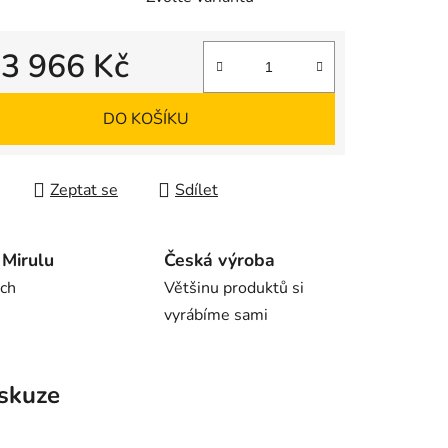
d
3 966 Kč
 cena:
DO KOŠÍKU
Zeptat se
Sdílet
Mirulu
Česká výroba
rch
Většinu produktů si
vyrábíme sami
skuze