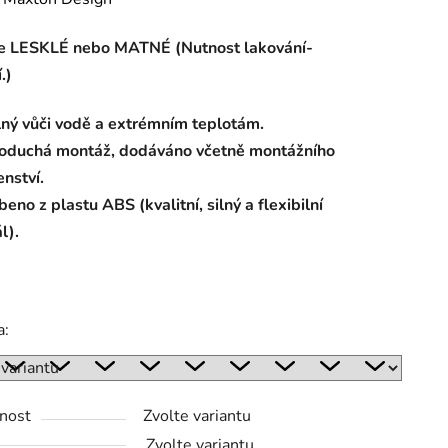
tu
e LESKLÉ nebo MATNÉ (Nutnost lakování-
.)
ný vůči vodě a extrémním teplotám.
oduchá montáž, dodáváno včetně montážního
ek.
enství.
eno z plastu ABS (kvalitní, silný a flexibilní
l).
a:
nost
Zvolte variantu
Zvolte variantu