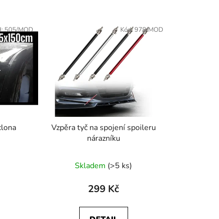
d:
505/MOD
Kód:
978/MOD
clona
Vzpěra tyč na spojení spoileru
nárazníku
Skladem
(>5 ks)
299 Kč