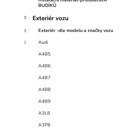
Instalační materiál-příslušenství
BUDÍKŮ
Exteriér vozu
Exteriér -dle modelu a značky vozu
Audi
A4B5
A4B6
A4B7
A4B8
A4B9
A3L8
A3P8