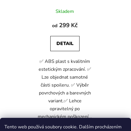
Skladem
299 Kč
od
DETAIL
✅ ABS plast s kvalitním
estetickým zpracování. ✅
Lze objednat samotné
části spoileru. ✅ Výběr
povrchových a barevných
variant.✅ Lehce
opravitelný po
mechanickém poškození...
Tento web používá soubory cookie. Dalším procházením