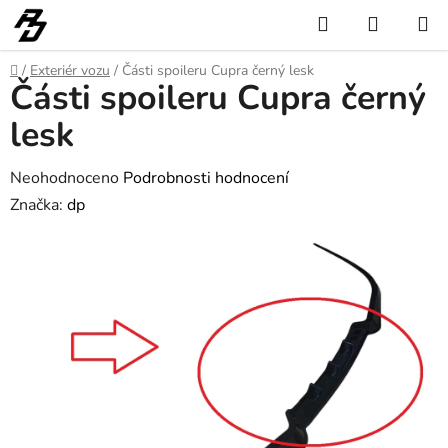
Přejít
Hledat
NÁKUP
na
KOŠÍK
obsah
Domů
/
Exteriér vozu
/
Části spoileru Cupra černý lesk
Části spoileru Cupra černý
lesk
Průměrné
Neohodnoceno
Podrobnosti hodnocení
hodnocení
Značka:
dp
produktu
je
0,0
z
5
hvězdiček.