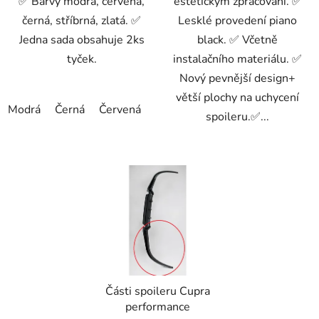
✅ Barvy modrá, červená,
estetickým zpracování. ✅
černá, stříbrná, zlatá. ✅
Lesklé provedení piano
Jedna sada obsahuje 2ks
black. ✅ Včetně
tyček.
instalačního materiálu. ✅
Nový pevnější design+
větší plochy na uchycení
Modrá
Černá
Červená
Zlatá
Stříbrná
spoileru.✅...
Části spoileru Cupra
performance