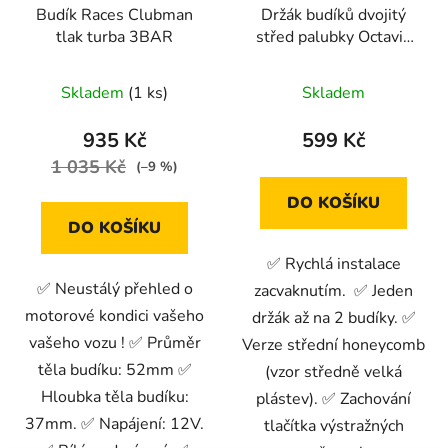
Budík Races Clubman
Držák budíků dvojitý
tlak turba 3BAR
střed palubky Octavia
mk1 střední honeycomb
Skladem
(1 ks)
Skladem
935 Kč
599 Kč
1 035 Kč
(–9 %)
DO KOŠÍKU
DO KOŠÍKU
✅ Rychlá instalace
✅ Neustálý přehled o
zacvaknutím. ✅ Jeden
motorové kondici vašeho
držák až na 2 budíky. ✅
vašeho vozu ! ✅ Průměr
Verze střední honeycomb
těla budíku: 52mm ✅
(vzor středně velká
Hloubka těla budíku:
plástev). ✅ Zachování
37mm. ✅ Napájení: 12V.
tlačítka výstražných