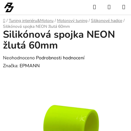
Přejít
Hledat
NÁKUP
na
KOŠÍK
obsah
Domů
/
Tuning interiéru&Motoru
/
Motorový tuning
/
Silikonové hadice
/
Silikónová spojka NEON žlutá 60mm
Silikónová spojka NEON
žlutá 60mm
Průměrné
Neohodnoceno
Podrobnosti hodnocení
hodnocení
Značka:
EPMANN
produktu
je
0,0
z
5
hvězdiček.