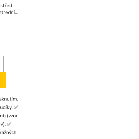
 střed
střední
vaknutím.
budíky. ✅
mb (vzor
ev). ✅
tražných