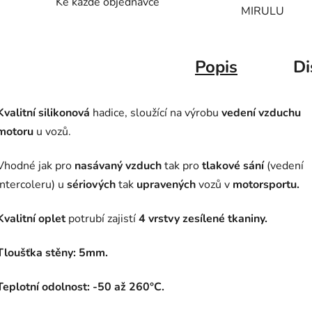
Ke každé objednávce
MIRULU
Popis
Di
Kvalitní silikonová
hadice, sloužící na výrobu
vedení vzduchu
motoru
u vozů.
Vhodné jak pro
nasávaný vzduch
tak pro
tlakové sání
(vedení
intercoleru) u
sériových
tak
upravených
vozů v
motorsportu.
Kvalitní oplet
potrubí zajistí
4 vrstvy zesílené tkaniny.
Tloušťka stěny: 5mm.
Teplotní odolnost: -50 až 260°C.