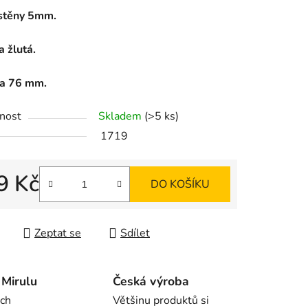
 stěny 5mm.
 žlutá.
ek.
a 76 mm.
nost
Skladem
(>5 ks)
1719
9 Kč
DO KOŠÍKU
 cena:
Zeptat se
Sdílet
Mirulu
Česká výroba
rch
Většinu produktů si