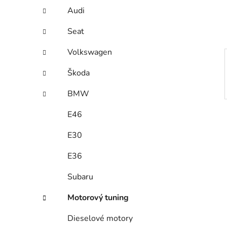
í
Audi
p
a
Seat
n
Volkswagen
e
l
Škoda
BMW
E46
E30
E36
Subaru
Motorový tuning
Dieselové motory