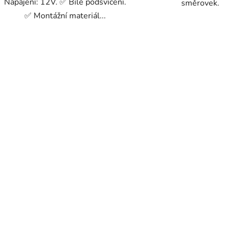
Napájení: 12V. ✅ Bílé podsvícení.
směrovek.
✅ Montážní materiál...