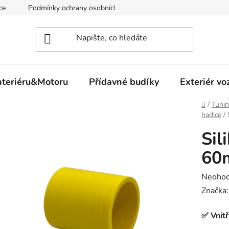
ce
Podmínky ochrany osobních údajů
nteriéru&Motoru
Přídavné budíky
Exteriér vo
Domů
/
Tunin
hadice
/
Sil
60
Průměr
Neoho
hodnoc
Značka
produk
✅ Vnit
je