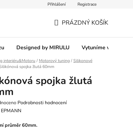
Přihlášení
Registrace
PRÁZDNÝ KOŠÍK
NÁKUPNÍ
KOŠÍK
zu
Designed by MIRULU
Vytuníme vám rodin
g interiéru&Motoru
/
Motorový tuning
/
Silikonové
Silikónová spojka žlutá 60mm
ikónová spojka žlutá
mm
né
dnoceno
Podrobnosti hodnocení
ení
:
EPMANN
tu
řní průměr 60mm.