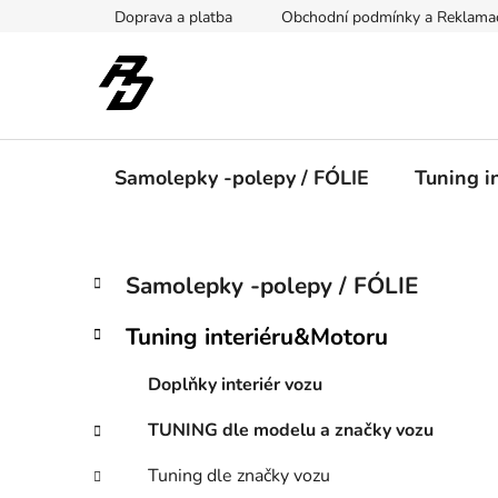
Přejít
Doprava a platba
Obchodní podmínky a Reklama
na
obsah
Samolepky -polepy / FÓLIE
Tuning i
P
K
Přeskočit
Samolepky -polepy / FÓLIE
a
kategorie
o
t
s
Tuning interiéru&Motoru
e
t
g
r
Doplňky interiér vozu
o
a
r
TUNING dle modelu a značky vozu
i
n
e
n
Tuning dle značky vozu