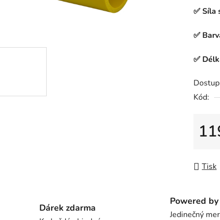
0,0
✅ Síla
z
5
✅ Barva
hvězdič
✅ Délk
Dostup
Kód:
11
Měrná
Tisk
Powered by 
Dárek zdarma
Jedinečný me