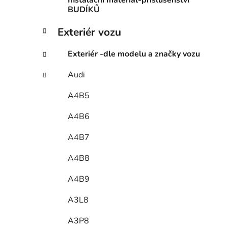
Instalační materiál-příslušenství
BUDÍKŮ
Exteriér vozu
Exteriér -dle modelu a značky vozu
Audi
A4B5
A4B6
A4B7
A4B8
A4B9
A3L8
A3P8