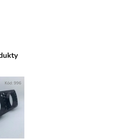
odukty
Kód:
996