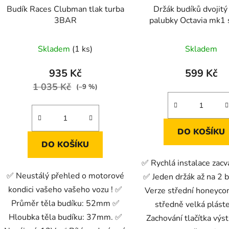
Budík Races Clubman tlak turba
Držák budíků dvojitý
3BAR
palubky Octavia mk1 
honeycomb
Skladem
(1 ks)
Skladem
935 Kč
599 Kč
1 035 Kč
(–9 %)
DO KOŠÍKU
DO KOŠÍKU
✅ Rychlá instalace zac
✅ Neustálý přehled o motorové
✅ Jeden držák až na 2 
kondici vašeho vašeho vozu ! ✅
Verze střední honeyco
Průměr těla budíku: 52mm ✅
středně velká plást
Hloubka těla budíku: 37mm. ✅
Zachování tlačítka výs