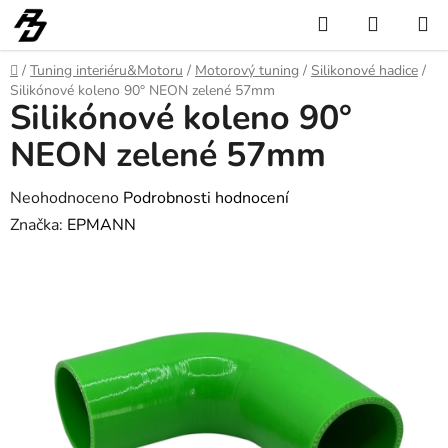
Přejít
Hledat
NÁKUP
na
KOŠÍK
obsah
Domů
/
Tuning interiéru&Motoru
/
Motorový tuning
/
Silikonové hadice
/
Silikónové koleno 90° NEON zelené 57mm
Silikónové koleno 90°
NEON zelené 57mm
Průměrné
Neohodnoceno
Podrobnosti hodnocení
hodnocení
Značka:
EPMANN
produktu
je
0,0
z
5
hvězdiček.