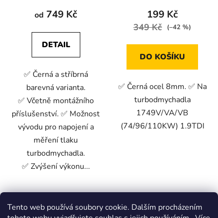
749 Kč
199 Kč
od
349 Kč
(–42 %)
DETAIL
DO KOŠÍKU
✅ Černá a stříbrná
✅ Černá ocel 8mm. ✅ Na
barevná varianta.
turbodmychadla
✅ Včetně montážního
1749V/VA/VB
příslušenství. ✅ Možnost
(74/96/110KW) 1.9TDI
vývodu pro napojení a
měření tlaku
turbodmychadla.
✅ Zvýšení výkonu...
Stříbrná.
Černá.
Tento web používá soubory cookie. Dalším procházením