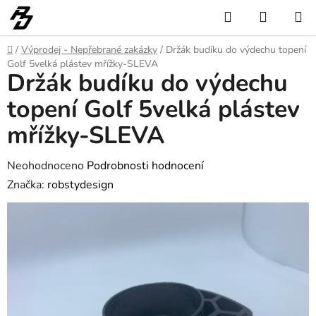
Přejít
Hledat
NÁKUP
na
KOŠÍK
obsah
Domů
/
Výprodej - Nepřebrané zakázky
/
Držák budíku do výdechu topení
Golf 5velká plástev mřížky-SLEVA
Držák budíku do výdechu
topení Golf 5velká plástev
mřížky-SLEVA
Průměrné
Neohodnoceno
Podrobnosti hodnocení
hodnocení
Značka:
robstydesign
produktu
je
0,0
z
5
hvězdiček.