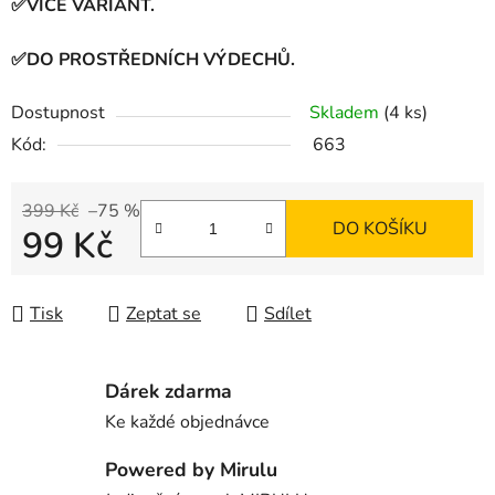
✅VÍCE VARIANT.
✅DO PROSTŘEDNÍCH VÝDECHŮ.
Dostupnost
Skladem
(4 ks)
Kód:
663
399 Kč
–75 %
DO KOŠÍKU
99 Kč
Měrná cena:
Tisk
Zeptat se
Sdílet
Dárek zdarma
Ke každé objednávce
Powered by Mirulu