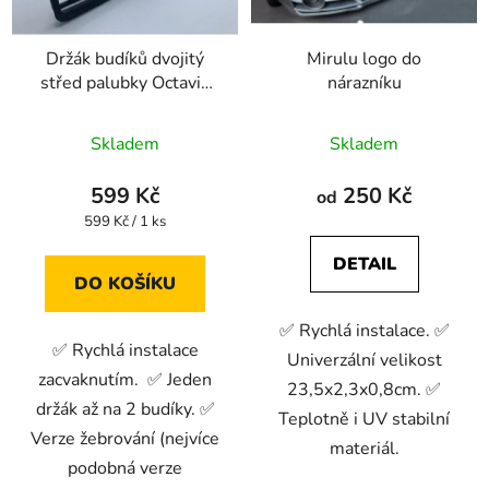
Držák budíků dvojitý
Mirulu logo do
střed palubky Octavia
nárazníku
mk1 originální design
Skladem
Skladem
599 Kč
250 Kč
od
Měrná
599 Kč / 1 ks
cena:
DETAIL
DO KOŠÍKU
✅ Rychlá instalace. ✅
✅ Rychlá instalace
Univerzální velikost
zacvaknutím. ✅ Jeden
23,5x2,3x0,8cm. ✅
držák až na 2 budíky. ✅
Teplotně i UV stabilní
Verze žebrování (nejvíce
materiál.
podobná verze