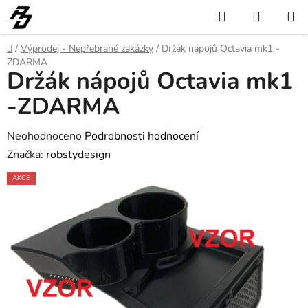
Přejít
Hledat
NÁKUP
na
KOŠÍK
obsah
Domů
/
Výprodej - Nepřebrané zakázky
/
Držák nápojů Octavia mk1 -
ZDARMA
Držák nápojů Octavia mk1
-ZDARMA
Průměrné
Neohodnoceno
Podrobnosti hodnocení
hodnocení
Značka:
robstydesign
produktu
AKCE
je
0,0
z
5
hvězdiček.