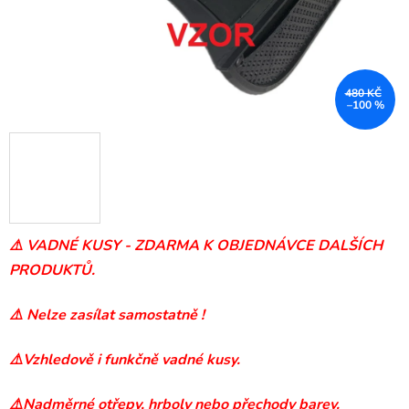
480 KČ
–100 %
⚠️ VADNÉ KUSY - ZDARMA K OBJEDNÁVCE DALŠÍCH
PRODUKTŮ.
⚠️ Nelze zasílat samostatně !
⚠️Vzhledově i funkčně vadné kusy.
⚠️Nadměrné otřepy, hrboly nebo přechody barev.