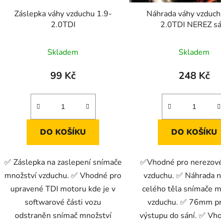
d
Záslepka váhy vzduchu 1.9-
Náhrada váhy vzduch
u
2.0TDI
2.0TDI NEREZ sá
k
t
Skladem
Skladem
ů
99 Kč
248 Kč
DO KOŠÍKU
DO KOŠÍKU
✅ Záslepka na zaslepení snímače
✅Vhodné pro nerezové
množství vzduchu. ✅ Vhodné pro
vzduchu. ✅ Náhrada 
upravené TDI motoru kde je v
celého těla snímače m
softwarové části vozu
vzduchu. ✅ 76mm p
odstraněn snímač množství
výstupu do sání. ✅ Vh