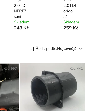
1.9-
1.9-
2.0TDI
2.0TDI
NEREZ
origo
sání
sání
Skladem
Skladem
248 Kč
259 Kč
Ř
Řadit podle:
Nejlevnější
a
z
e
Kód:
997
Kód:
441
n
í
p
r
o
d
u