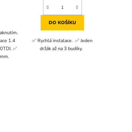
DO KOŠÍKU
vaknutím.
ace 1.4
✅ Rychlá instalace. ✅ Jeden
2.0TDI. ✅
držák až na 3 budíky.
0mm.