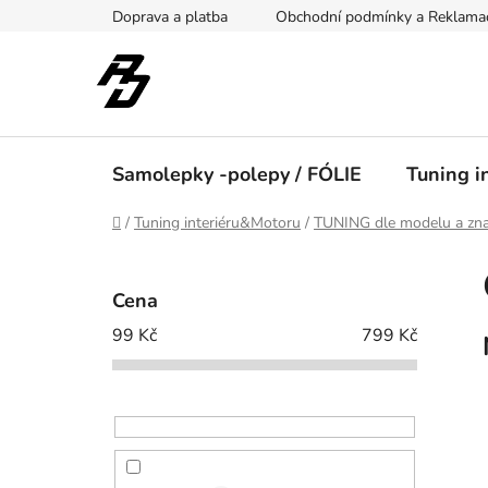
Přejít
Doprava a platba
Obchodní podmínky a Reklama
na
obsah
Samolepky -polepy / FÓLIE
Tuning i
Domů
/
Tuning interiéru&Motoru
/
TUNING dle modelu a zna
P
o
Cena
s
99
Kč
799
Kč
t
r
a
n
n
í