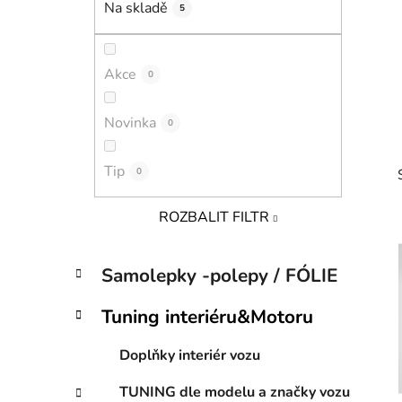
Na skladě
5
p
a
n
Akce
0
e
l
Novinka
0
Tip
0
ROZBALIT FILTR
K
Přeskočit
Samolepky -polepy / FÓLIE
a
kategorie
i
t
Tuning interiéru&Motoru
e
g
Doplňky interiér vozu
o
r
TUNING dle modelu a značky vozu
i