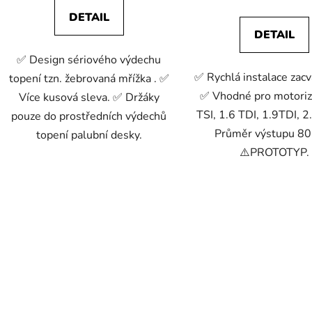
DETAIL
DETAIL
✅ Design sériového výdechu
✅ Rychlá instalace zac
topení tzn. žebrovaná mřížka . ✅
✅ Vhodné pro motoriz
Více kusová sleva. ✅ Držáky
TSI, 1.6 TDI, 1.9TDI, 
pouze do prostředních výdechů
Průměr výstupu 8
topení palubní desky.
⚠️PROTOTYP.
O
v
l
á
d
a
c
í