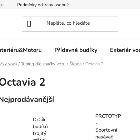
ce
Podmínky ochrany osobních údajů
nteriéru&Motoru
Přídavné budíky
Exteriér vo
čky vozu
/
Tuning dle značky vozu
/
Škoda
/
Octavia 2
Octavia 2
Nejprodávanější
PROTOTYP
Držák
-
budíků
Sportovní
trojitý
nasávač