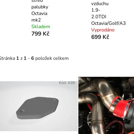
střed
vzduchu
palubky
1.9-
Octavia
2.0TDI
mk2
Octavia/Golf/A3
Skladem
Vyprodáno
799 Kč
699 Kč
Stránka
1
z
1
-
6
položek celkem
V
ý
Kód:
438
p
s
p
r
o