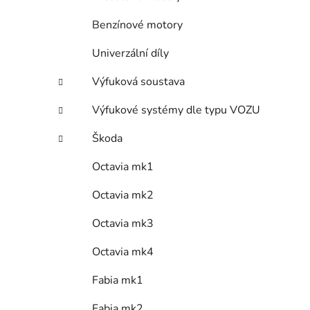
Benzínové motory
Univerzální díly
Výfuková soustava
Výfukové systémy dle typu VOZU
Škoda
Octavia mk1
Octavia mk2
Octavia mk3
Octavia mk4
Fabia mk1
Fabia mk2