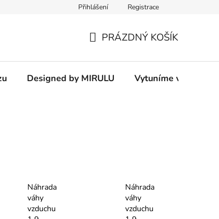
Přihlášení
Registrace
PRÁZDNÝ KOŠÍK
NÁKUPNÍ
KOŠÍK
zu
Designed by MIRULU
Vytuníme vám rodin
Náhrada
Náhrada
váhy
váhy
vzduchu
vzduchu