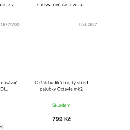
e je v...
softwarové části vozu...
:
1577/VOD
Kód:
2627
 nasávač
Držák budíků trojitý střed
TDI
palubky Octavia mk2
3
Skladem
799 Kč
%)