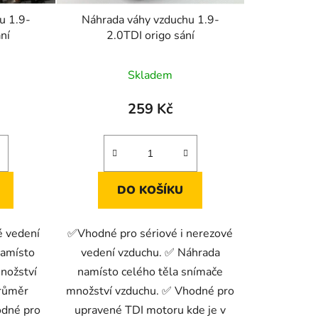
k
u 1.9-
Náhrada váhy vzduchu 1.9-
t
ní
2.0TDI origo sání
ů
Skladem
259 Kč
DO KOŠÍKU
 vedení
✅Vhodné pro sériové i nerezové
namísto
vedení vzduchu. ✅ Náhrada
nožství
namísto celého těla snímače
růměr
množství vzduchu. ✅ Vhodné pro
odné pro
upravené TDI motoru kde je v