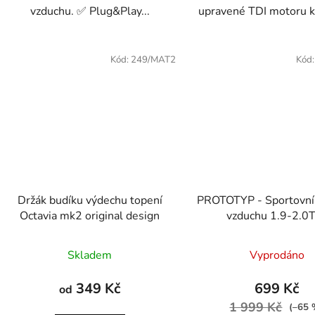
vzduchu. ✅ Plug&Play...
upravené TDI motoru kd
Kód:
249/MAT2
Kód
Držák budíku výdechu topení
PROTOTYP - Sportovní
Octavia mk2 original design
vzduchu 1.9-2.0
Octavia/Golf/A
Skladem
Vyprodáno
349 Kč
699 Kč
od
1 999 Kč
(–65 