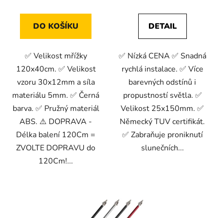
DO KOŠÍKU
DETAIL
✅ Velikost mřížky
✅ Nízká CENA ✅ Snadná
120x40cm. ✅ Velikost
rychlá instalace. ✅ Více
vzoru 30x12mm a síla
barevných odstínů i
materiálu 5mm. ✅ Černá
propustností světla. ✅
barva. ✅ Pružný materiál
Velikost 25x150mm. ✅
ABS. ⚠️ DOPRAVA -
Německý TUV certifikát.
Délka balení 120Cm =
✅ Zabraňuje proniknutí
ZVOLTE DOPRAVU do
slunečních...
120Cm!...