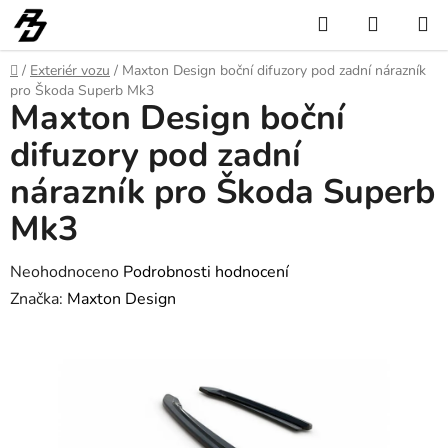
Přejít
Hledat
NÁKUP
na
KOŠÍK
obsah
Domů
/
Exteriér vozu
/
Maxton Design boční difuzory pod zadní nárazník
pro Škoda Superb Mk3
Maxton Design boční
difuzory pod zadní
nárazník pro Škoda Superb
Mk3
Průměrné
Neohodnoceno
Podrobnosti hodnocení
hodnocení
Značka:
Maxton Design
produktu
je
0,0
z
5