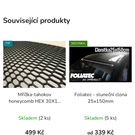
Související produkty
TIP
NOVINKA
Mřížka-tahokov
Foliatec - sluneční clona
honeycomb HEX 30X12
25x150mm
design
Skladem
(2 ks)
Skladem
(5 ks)
499 Kč
339 Kč
od