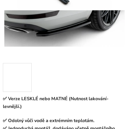
hvězdiček.
✅ Verze LESKLÉ nebo MATNÉ (Nutnost lakování-
levnější.)
✅ Odolný vůči vodě a extrémním teplotám.
✅ Jednoduchá montáž, dodáváno včetně montážního