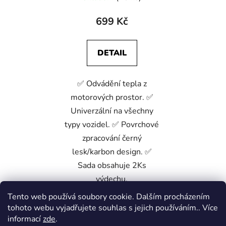
699 Kč
DETAIL
✅ Odvádění tepla z
motorových prostor. ✅
Univerzální na všechny
typy vozidel. ✅ Povrchové
zpracování černý
lesk/karbon design. ✅
Sada obsahuje 2Ks
výdechu.
Tento web používá soubory cookie. Dalším procházením
tohoto webu vyjadřujete souhlas s jejich používáním.. Více
Z
informací
zde
.