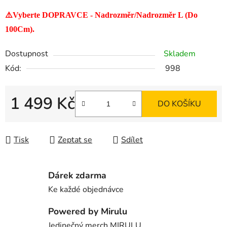
⚠️Vyberte DOPRAVCE - Nadrozměr/Nadrozměr L (Do
100Cm).
Dostupnost
Skladem
Kód:
998
1 499 Kč
DO KOŠÍKU
Měrná cena:
Tisk
Zeptat se
Sdílet
Dárek zdarma
Ke každé objednávce
Powered by Mirulu
Jedinečný merch MIRULU