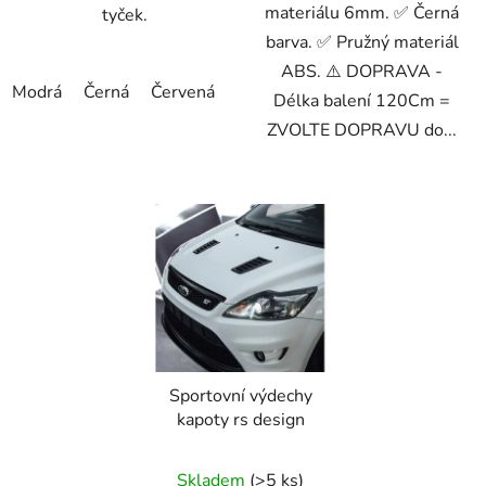
materiálu 6mm. ✅ Černá
tyček.
barva. ✅ Pružný materiál
ABS. ⚠️ DOPRAVA -
Modrá
Černá
Červená
Zlatá
Stříbrná
Délka balení 120Cm =
ZVOLTE DOPRAVU do...
Sportovní výdechy
kapoty rs design
Skladem
(>5 ks)