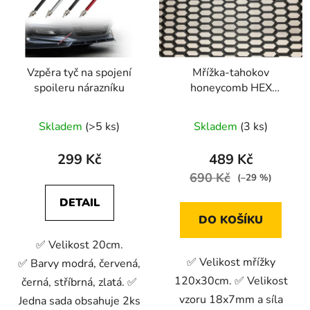
Vzpěra tyč na spojení
Mřížka-tahokov
spoileru nárazníku
honeycomb HEX
18x7mm design
Skladem
(>5 ks)
Skladem
(3 ks)
299 Kč
489 Kč
690 Kč
(–29 %)
DETAIL
DO KOŠÍKU
✅ Velikost 20cm.
✅ Velikost mřížky
✅ Barvy modrá, červená,
120x30cm. ✅ Velikost
černá, stříbrná, zlatá. ✅
vzoru 18x7mm a síla
Jedna sada obsahuje 2ks