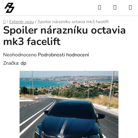
Přejít
Hledat
NÁKUP
na
KOŠÍK
obsah
Domů
/
Exteriér vozu
/
Spoiler nárazníku octavia mk3 facelift
Spoiler nárazníku octavia
mk3 facelift
Průměrné
Neohodnoceno
Podrobnosti hodnocení
hodnocení
Značka:
dp
produktu
je
0,0
z
5
hvězdiček.