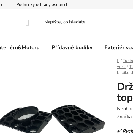
ce
Podmínky ochrany osobních údajů
nteriéru&Motoru
Přídavné budíky
Exteriér vo
Domů
/
Tunin
vozu
/
Tu
budíku d
Drž
top
Průměr
Neoho
hodnoc
Značka
produk
✅ Rych
je