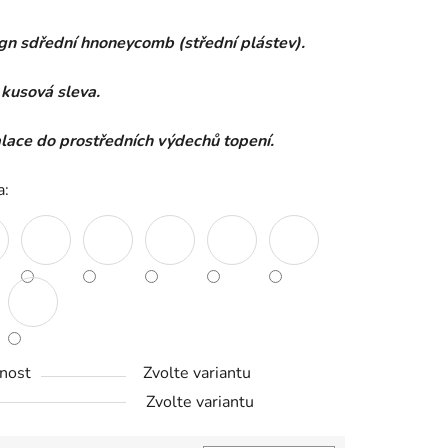
gn sdřední hnoneycomb (střední plástev).
kusová sleva.
ek.
lace do prostředních výdechů topení.
a:
nost
Zvolte variantu
Zvolte variantu