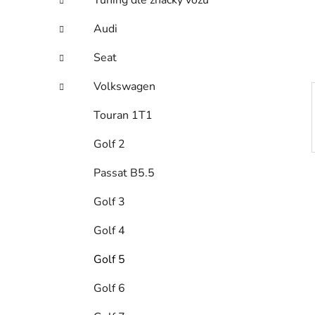
n
Tuning dle značky vozu
í
Audi
p
a
Seat
n
Volkswagen
e
l
Touran 1T1
Golf 2
Passat B5.5
Golf 3
Golf 4
Golf 5
Golf 6