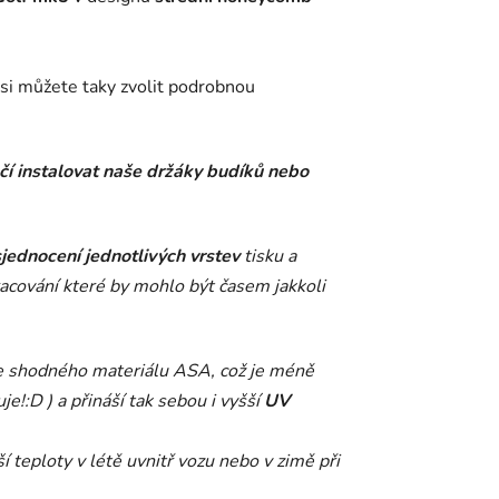
 si můžete taky zvolit podrobnou
ačí instalovat naše držáky budíků nebo
sjednocení jednotlivých vrstev
tisku a
racování které by mohlo být časem jakkoli
e shodného materiálu ASA, což je méně
e!:D ) a přináší tak sebou i vyšší
UV
í teploty v létě uvnitř vozu nebo v zimě při