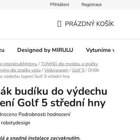
Přihlášení
Registrace
PRÁZDNÝ KOŠÍK
NÁKUPNÍ
KOŠÍK
zu
Designed by MIRULU
Vytuníme vám rodin
g interiéru&Motoru
/
TUNING dle modelu a značky
ning dle značky vozu
/
Volkswagen
/
Golf 5
/
Držák
o výdechu topení Golf 5 střední hny
ák budíku do výdechu
ení Golf 5 střední hny
né
dnoceno
Podrobnosti hodnocení
ení
:
robstydesign
tu
lá a snadná instalace zacvaknutím.