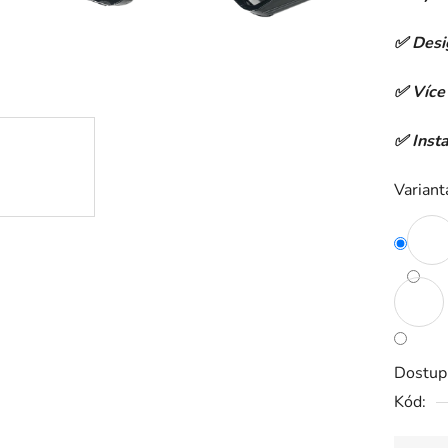
0,0
✅ Desi
z
5
✅ Více 
hvězdič
✅ Insta
Variant
Dostup
Kód: