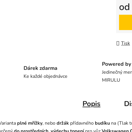
o
Měrná
Tisk
Powered by 
Dárek zdarma
Jedinečný me
Ke každé objednávce
MIRULU
Popis
Di
Varianta
plné mřížky
, nebo
držák
přídavného
budíku
na (Tlak tu
určený
do prostředních výdechu topení
pro vůz
Volkswagen G