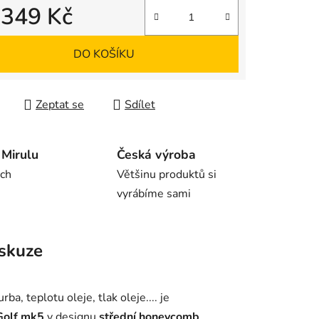
d
349 Kč
 cena:
DO KOŠÍKU
Zeptat se
Sdílet
Mirulu
Česká výroba
rch
Většinu produktů si
vyrábíme sami
skuze
rba, teplotu oleje, tlak oleje.... je
olf mk5
v designu
střední honeycomb