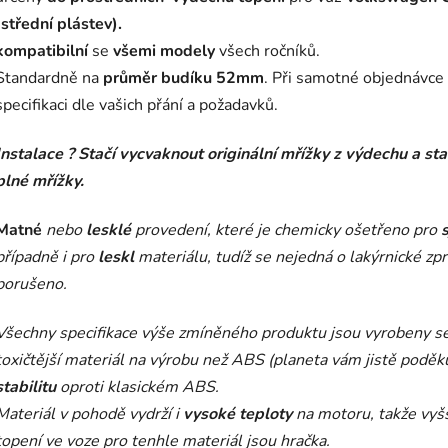
(střední plástev).
kompatibilní
se
všemi modely
všech ročníků.
Standardně na
průměr budíku 52mm
. Při samotné objednávce
specifikaci dle vašich přání a požadavků.
Instalace ?
Stačí vycvaknout originální mřížky z výdechu a st
plné mřížky.
Matné
nebo
lesklé
provedení, které je chemicky ošetřeno pro
případně i pro
leskl
materiálu, tudíž se nejedná o lakýrnické zp
porušeno.
Všechny specifikace výše zmíněného produktu jsou vyrobeny s
toxičtější materiál na výrobu než ABS (planeta vám jistě poděkuj
stabilitu
oproti klasickém ABS.
Materiál v pohodě vydrží i
vysoké teploty
na motoru, takže vyšš
topení ve voze pro tenhle materiál jsou hračka.