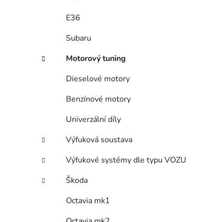
E36
Subaru
Motorový tuning
Dieselové motory
Benzínové motory
Univerzální díly
Výfuková soustava
Výfukové systémy dle typu VOZU
Škoda
Octavia mk1
Octavia mk2