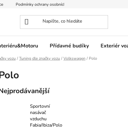
ce
Podmínky ochrany osobních údajů
nteriéru&Motoru
Přídavné budíky
Exteriér vo
čky vozu
/
Tuning dle značky vozu
/
Volkswagen
/
Polo
Polo
Nejprodávanější
Sportovní
nasávač
vzduchu
Fabia/Ibiza/Polo