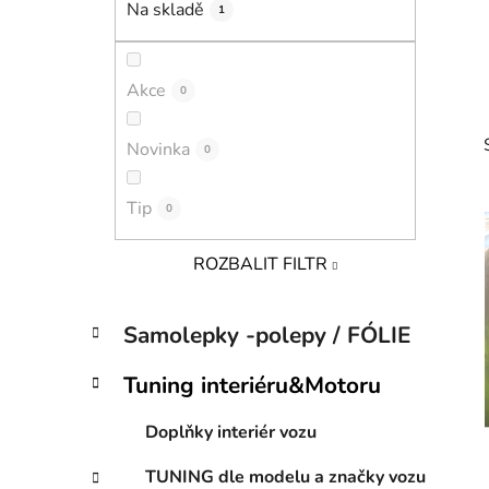
Na skladě
1
p
a
n
Akce
0
e
l
Novinka
0
Tip
0
ROZBALIT FILTR
i
K
Přeskočit
Samolepky -polepy / FÓLIE
a
kategorie
t
Tuning interiéru&Motoru
e
g
Doplňky interiér vozu
o
r
TUNING dle modelu a značky vozu
i