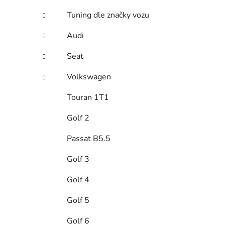
e
Tuning dle značky vozu
Audi
Seat
Volkswagen
Touran 1T1
Golf 2
Passat B5.5
Golf 3
Golf 4
Golf 5
Golf 6