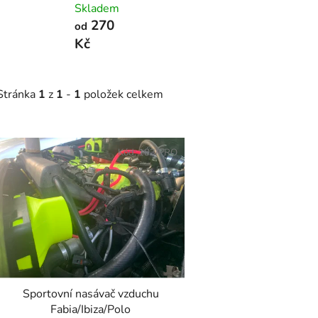
Skladem
270
od
Kč
Stránka
1
z
1
-
1
položek celkem
V
ý
Kód:
183/PRO
p
s
p
r
o
d
Sportovní nasávač vzduchu
u
Fabia/Ibiza/Polo