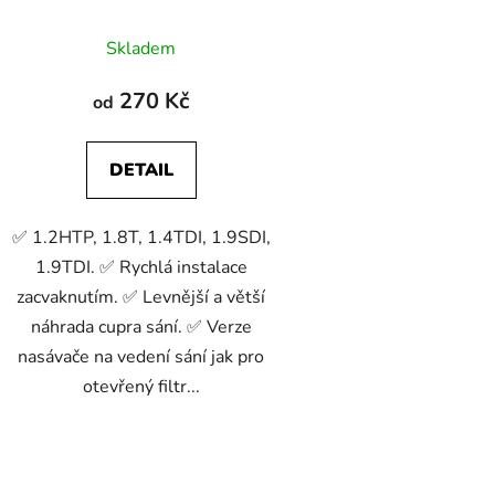
k
t
Skladem
ů
270 Kč
od
DETAIL
✅ 1.2HTP, 1.8T, 1.4TDI, 1.9SDI,
1.9TDI. ✅ Rychlá instalace
zacvaknutím. ✅ Levnější a větší
náhrada cupra sání. ✅ Verze
nasávače na vedení sání jak pro
otevřený filtr...
O
v