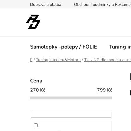
Přejít
Doprava a platba
Obchodní podmínky a Reklama
na
obsah
Samolepky -polepy / FÓLIE
Tuning i
Domů
/
Tuning interiéru&Motoru
/
TUNING dle modelu a zna
P
o
Cena
s
270
Kč
799
Kč
t
r
a
n
n
í