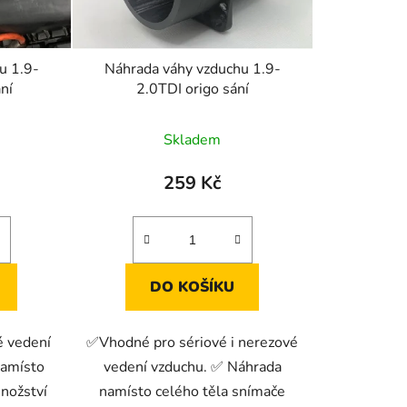
d
u
k
u 1.9-
Náhrada váhy vzduchu 1.9-
t
ní
2.0TDI origo sání
ů
Skladem
259 Kč
DO KOŠÍKU
 vedení
✅Vhodné pro sériové i nerezové
namísto
vedení vzduchu. ✅ Náhrada
nožství
namísto celého těla snímače