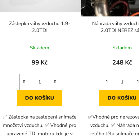
r
o
d
Záslepka váhy vzduchu 1.9-
Náhrada váhy vzduch
u
2.0TDI
2.0TDI NEREZ sá
k
t
Skladem
Skladem
ů
99 Kč
248 Kč
DO KOŠÍKU
DO KOŠÍKU
✅ Záslepka na zaslepení snímače
✅Vhodné pro nerezové
množství vzduchu. ✅ Vhodné pro
vzduchu. ✅ Náhrada 
upravené TDI motoru kde je v
celého těla snímače m