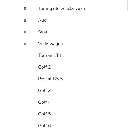
e
Tuning dle značky vozu
Audi
Seat
Volkswagen
Touran 1T1
Golf 2
Passat B5.5
Golf 3
Golf 4
Golf 5
Golf 6