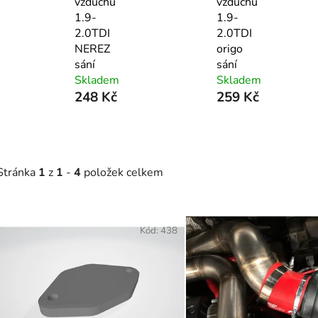
vzduchu
vzduchu
1.9-
1.9-
2.0TDI
2.0TDI
NEREZ
origo
sání
sání
Skladem
Skladem
248 Kč
259 Kč
Stránka
1
z
1
-
4
položek celkem
V
ý
Kód:
438
p
s
p