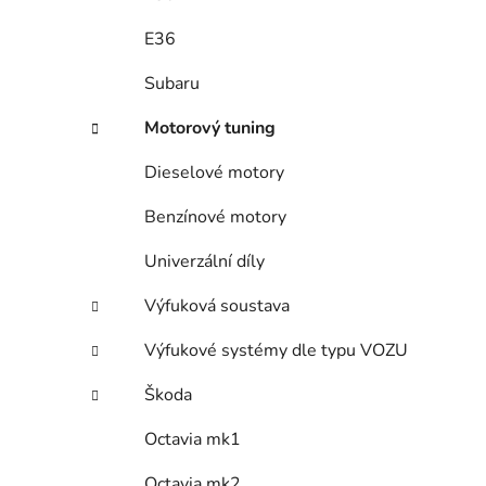
E36
Subaru
Motorový tuning
Dieselové motory
Benzínové motory
Univerzální díly
Výfuková soustava
Výfukové systémy dle typu VOZU
Škoda
Octavia mk1
Octavia mk2