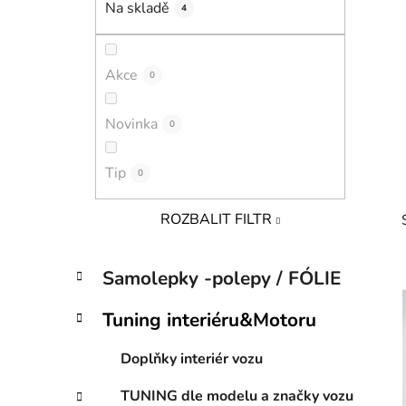
Na skladě
4
p
a
n
Akce
0
e
l
Novinka
0
Tip
0
ROZBALIT FILTR
K
Přeskočit
Samolepky -polepy / FÓLIE
a
kategorie
t
Tuning interiéru&Motoru
e
i
g
Doplňky interiér vozu
o
r
TUNING dle modelu a značky vozu
i