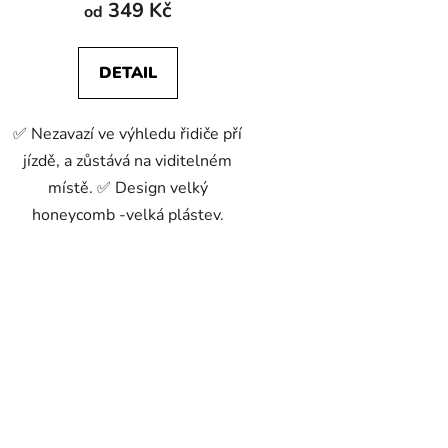
349 Kč
od
DETAIL
✅ Nezavazí ve výhledu řidiče pří
jízdě, a zůstává na viditelném
místě. ✅ Design velký
honeycomb -velká plástev.
O
v
l
á
d
a
c
í