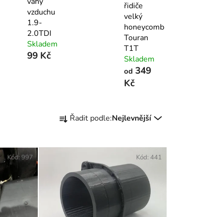
váhy
řidiče
vzduchu
velký
1.9-
honeycomb
2.0TDI
Touran
Skladem
T1T
99 Kč
Skladem
349
od
Kč
Ř
Řadit podle:
Nejlevnější
a
z
e
Kód:
997
Kód:
441
n
í
p
r
o