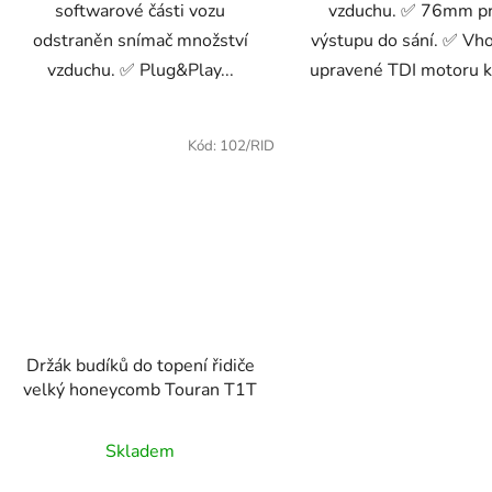
softwarové části vozu
vzduchu. ✅ 76mm p
odstraněn snímač množství
výstupu do sání. ✅ Vh
vzduchu. ✅ Plug&Play...
upravené TDI motoru kd
Kód:
102/RID
Držák budíků do topení řidiče
velký honeycomb Touran T1T
Skladem