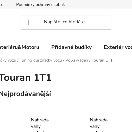
ce
Podmínky ochrany osobních údajů
nteriéru&Motoru
Přídavné budíky
Exteriér vo
čky vozu
/
Tuning dle značky vozu
/
Volkswagen
/
Touran 1T1
Touran 1T1
Nejprodávanější
Náhrada
Náhrada
váhy
váhy