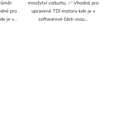
růměr
množství vzduchu. ✅ Vhodné pro
odné pro
upravené TDI motoru kde je v
e je v...
softwarové části vozu...