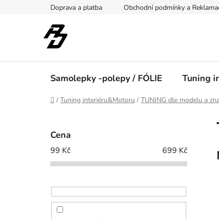
Přejít
Doprava a platba
Obchodní podmínky a Reklama
na
obsah
Samolepky -polepy / FÓLIE
Tuning i
Domů
/
Tuning interiéru&Motoru
/
TUNING dle modelu a zna
P
o
Cena
s
99
Kč
699
Kč
t
r
a
n
n
í