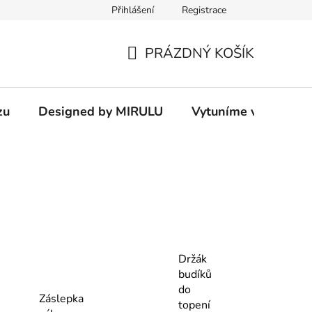
Přihlášení
Registrace
PRÁZDNÝ KOŠÍK
NÁKUPNÍ
KOŠÍK
zu
Designed by MIRULU
Vytuníme vám rodin
Držák
budíků
do
Záslepka
topení