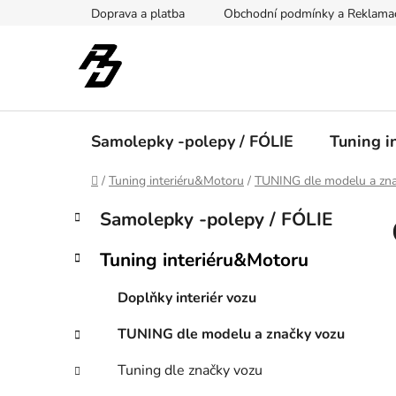
Přejít
Doprava a platba
Obchodní podmínky a Reklama
na
obsah
Samolepky -polepy / FÓLIE
Tuning i
Domů
/
Tuning interiéru&Motoru
/
TUNING dle modelu a zna
P
K
Přeskočit
Samolepky -polepy / FÓLIE
a
kategorie
o
t
s
Tuning interiéru&Motoru
e
t
g
r
Doplňky interiér vozu
o
a
r
TUNING dle modelu a značky vozu
i
n
e
n
Tuning dle značky vozu
í