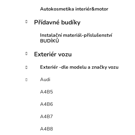
Autokosmetika interiér&motor
Přídavné budíky
Instalační materiál-příslušenství
BUDÍKŮ
Exteriér vozu
Exteriér -dle modelu a značky vozu
Audi
A4B5
A4B6
A4B7
A4B8