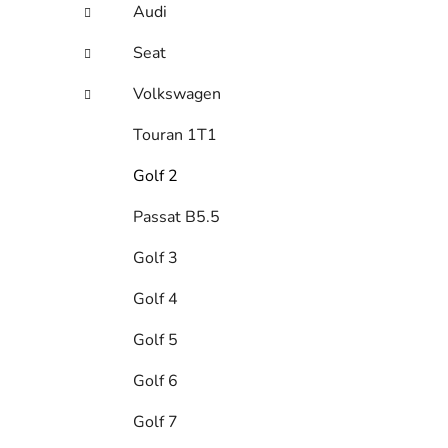
Audi
p
a
Seat
n
Volkswagen
e
l
Touran 1T1
Golf 2
Passat B5.5
Golf 3
Golf 4
Golf 5
Golf 6
Golf 7