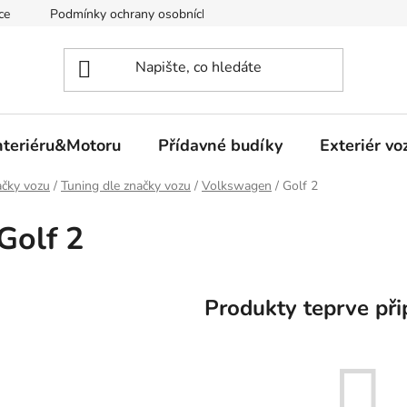
ce
Podmínky ochrany osobních údajů
nteriéru&Motoru
Přídavné budíky
Exteriér vo
čky vozu
/
Tuning dle značky vozu
/
Volkswagen
/
Golf 2
Golf 2
Produkty teprve při